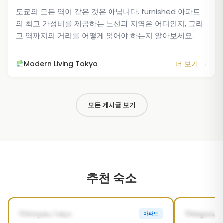
도쿄의 모든 역이 같은 것은 아닙니다. furnished 아파트
의 최고 가성비를 제공하는 노선과 지역은 어디인지, 그리
고 역까지의 거리를 어떻게 읽어야 하는지 알아보세요.
Modern Living Tokyo
더 보기 →
모든 게시글 보기
추천 숙소
1
/
5
‹
›
‹
SEP 26, 2026부터 가능 (예정)
즉시 입주 
Shinjuku, Tokyo
Meguro, T
아파트