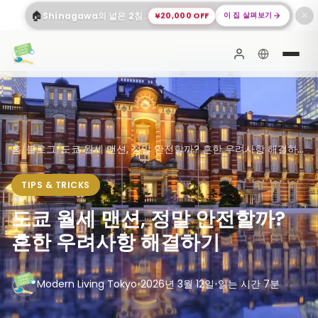
🏠
¥20,000 OFF
이 집 살펴보기
Shinagawa의 넓은 2침실 아파트
✕
홈
/
블로그
/
도쿄 월세 맨션, 정말 안전할까? 흔한 우려사항 해결하...
TIPS & TRICKS
도쿄 월세 맨션, 정말 안전할까?
흔한 우려사항 해결하기
Modern Living Tokyo
•
2026년 3월 12일
•
읽는 시간 7분