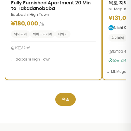
Fully Furnished Apartment 20 Min
목로 지역 
to Takadanobaba
ML Meguro
Iidabashi High Town
¥131,00
¥180,000
/월
Nishi K
와이파이
헤어드라이어
세탁기
와이파이
1K
32m²
1K
20.46
Iidabashi High Town
오늘 입주 
ML Meguro
숙소