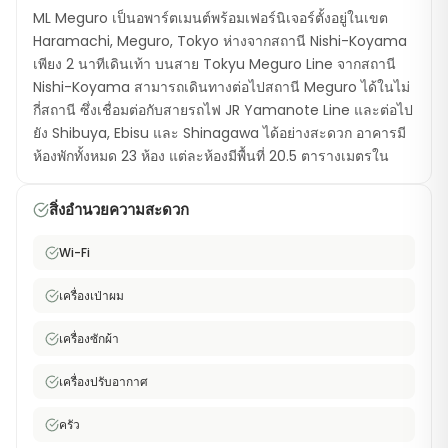
ML Meguro เป็นอพาร์ตเมนต์พร้อมเฟอร์นิเจอร์ตั้งอยู่ในเขต
Haramachi, Meguro, Tokyo ห่างจากสถานี Nishi-Koyama
เพียง 2 นาทีเดินเท้า บนสาย Tokyu Meguro Line จากสถานี
Nishi-Koyama สามารถเดินทางต่อไปสถานี Meguro ได้ในไม่
กี่สถานี ซึ่งเชื่อมต่อกับสายรถไฟ JR Yamanote Line และต่อไป
ยัง Shibuya, Ebisu และ Shinagawa ได้อย่างสะดวก อาคารมี
ห้องพักทั้งหมด 23 ห้อง แต่ละห้องมีพื้นที่ 20.5 ตารางเมตรใน
แบบ 1K พร้อมเฟอร์นิเจอร์ครบครัน รวมถึงเตียง semi-double,
เครื่องซักผ้าที่มีฟังก์ชันอบผ้า, เครื่องเป่าผมและ WiFi ความเร็วสูง
สิ่งอำนวยความสะดวก
ฟรี ตำแหน่งที่ใกล้สถานีทำให้คุณประหยัดเวลาการเดินทางได้
มาก เขต Meguro เป็นที่รู้จักด้านบรรยากาศชีวิตที่สงบสุข มี
Wi-Fi
แม่น้ำ Meguro ที่สวยงามโดยเฉพาะในฤดูซากุระ ร้านกาแฟ
สไตล์สมัยใหม่ และร้านอาหารท้องถิ่นและนานาชาติมากมาย
เครื่องเป่าผม
บริเวณ Nishi-Koyama มีบรรยากาศชุมชนที่อบอุ่นพร้อมถนน
ช้อปปิ้งที่เป็นที่นิยม ทำให้เป็นตัวเลือกที่ยอดเยี่ยมสำหรับผู้ที่
เครื่องซักผ้า
ต้องการอาศัยในเขตที่พึงปรารถนาของ Tokyo พร้อมความ
เครื่องปรับอากาศ
สะดวกสบายในการเดินทางจากสถานี
ครัว