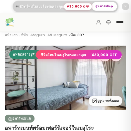
🔆
ชีวิตใหม่ในเมงุโระรอคอยคุณ
¥30,000 OFF
ดูหน่วยพัก
✕
หน้าแรก
→
ที่พัก
→
Meguro
→
ML Meguro
→
ห้อง 307
พร้อมเข้าอยู่ทันที
ชีวิตใหม่ในเมงุโระรอคอยคุณ
—
¥30,000 OFF
ดูรูปภาพทั้งหมด
อพาร์ทเมนต์
อพาร์ทเมนท์พร้อมเฟอร์นิเจอร์ในเมงุโระ