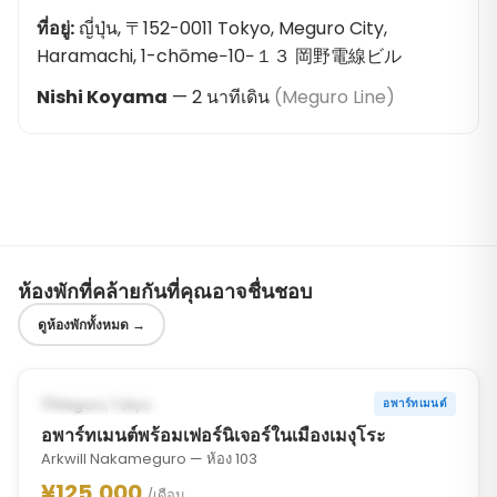
ที่อยู่
:
ญี่ปุ่น, 〒152-0011 Tokyo, Meguro City,
Haramachi, 1-chōme−10−１３ 岡野電線ビル
Nishi Koyama
—
2
นาทีเดิน
(
Meguro Line
)
ห้องพักที่คล้ายกันที่คุณอาจชื่นชอบ
ดูห้องพักทั้งหมด
→
1
/
10
‹
›
อาจพร้อมตั้งแต่ OCT 31, 2026
Meguro, Tokyo
อพาร์ทเมนต์
อพาร์ทเมนต์พร้อมเฟอร์นิเจอร์ในเมืองเมงุโระ
Arkwill Nakameguro — ห้อง 103
¥125,000
/เดือน