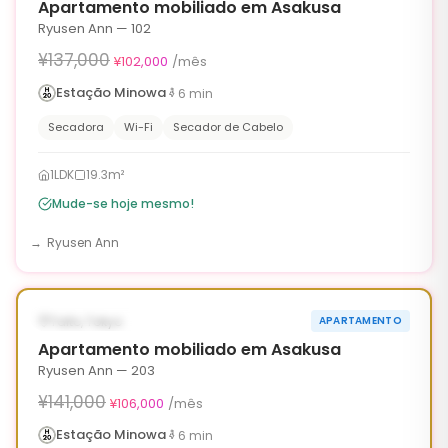
Apartamento mobiliado em Asakusa
Ryusen Ann — 102
¥137,000
¥102,000
/mês
Estação Minowa
6
min
Secadora
Wi-Fi
Secador de Cabelo
1LDK
19.3m²
Mude-se hoje mesmo!
Ryusen Ann
1
/
6
‹
›
¥35,000 OFF
DISPONÍVEL AGORA
Taito, Tokyo
APARTAMENTO
90d
Apartamento mobiliado em Asakusa
Ryusen Ann — 203
¥141,000
¥106,000
/mês
Estação Minowa
6
min