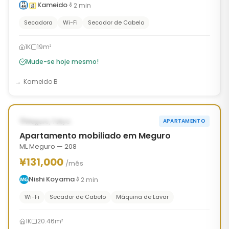
Kameido
2
min
Secadora
Wi-Fi
Secador de Cabelo
1K
19m²
Mude-se hoje mesmo!
Kameido B
1
/
10
‹
›
DISPONÍVEL AGORA
Meguro, Tokyo
APARTAMENTO
Apartamento mobiliado em Meguro
ML Meguro — 208
¥131,000
/mês
Nishi Koyama
2
min
Wi-Fi
Secador de Cabelo
Máquina de Lavar
1K
20.46m²