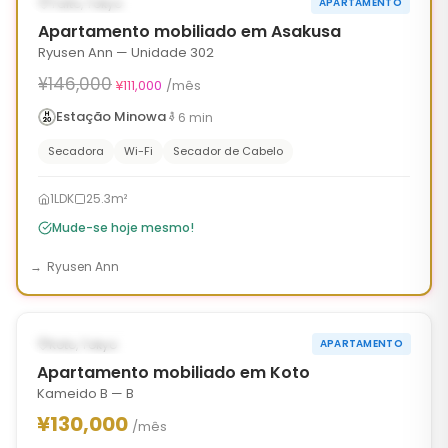
Taito, Tokyo
APARTAMENTO
90d
Apartamento mobiliado em Asakusa
Ryusen Ann — Unidade 302
¥146,000
¥111,000
/mês
Estação Minowa
6
min
Secadora
Wi-Fi
Secador de Cabelo
1LDK
25.3m²
Mude-se hoje mesmo!
Ryusen Ann
1
/
6
‹
›
DISPONÍVEL AGORA
Koto, Tokyo
APARTAMENTO
Apartamento mobiliado em Koto
Kameido B — B
¥130,000
/mês