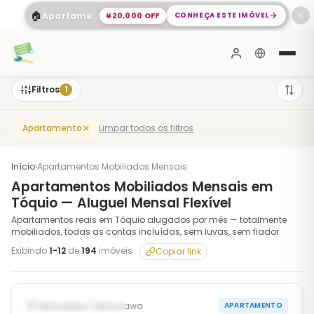
🏠
¥20,000 OFF
CONHEÇA ESTE IMÓVEL
Apartamento Espaçoso com 2 Quartos em Shinagawa
✕
Filtros
1
Limpar todos os filtros
Apartamento
Início
›
Apartamentos Mobiliados Mensais
Apartamentos Mobiliados Mensais em
Tóquio — Aluguel Mensal Flexível
Apartamentos reais em Tóquio alugados por mês — totalmente
mobiliados, todas as contas incluídas, sem luvas, sem fiador.
Exibindo
1
-
12
de
194
imóveis
Copiar link
1
/
10
‹
›
DISPONÍVEL AGORA
Tokorozawa, Tokorozawa
APARTAMENTO