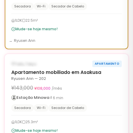
Secadora
Wi-Fi
Secador de Cabelo
1LDK
22.5m²
Mude-se hoje mesmo!
Ryusen Ann
1
/
6
‹
›
¥35,000 OFF
DISPONÍVEL AGORA
Taito, Tokyo
APARTAMENTO
90d
Apartamento mobiliado em Asakusa
Ryusen Ann — 202
¥143,000
¥108,000
/mês
Estação Minowa
6
min
Secadora
Wi-Fi
Secador de Cabelo
1LDK
25.3m²
Mude-se hoje mesmo!