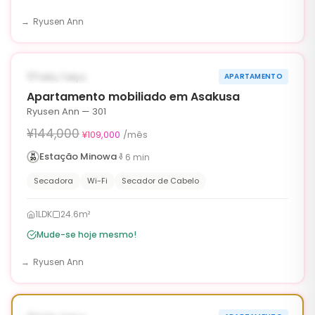
Ryusen Ann
1
/
6
‹
›
¥35,000 OFF
DISPONÍVEL AGORA
Taito, Tokyo
APARTAMENTO
90d
Apartamento mobiliado em Asakusa
Ryusen Ann — 301
¥144,000
¥109,000
/mês
Estação Minowa
6
min
Secadora
Wi-Fi
Secador de Cabelo
1LDK
24.6m²
Mude-se hoje mesmo!
Ryusen Ann
1
/
6
‹
›
¥35,000 OFF
DISPONÍVEL AGORA