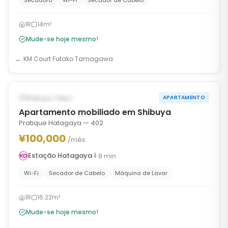
Secadora
Wi-Fi
Secador de Cabelo
1R
14m²
Mude-se hoje mesmo!
KM Court Futako Tamagawa
1
/
6
‹
›
DISPONÍVEL AGORA
Shibuya, Tokyo
APARTAMENTO
Apartamento mobiliado em Shibuya
Pratique Hatagaya — 402
¥100,000
/mês
Estação Hatagaya
8
min
Wi-Fi
Secador de Cabelo
Máquina de Lavar
1R
16.22m²
Mude-se hoje mesmo!