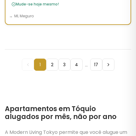
Mude-se hoje mesmo!
ML Meguro
...
1
2
3
4
17
Apartamentos em Tóquio
alugados por mês, não por ano
A Modern Living Tokyo permite que você alugue um