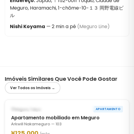
Endereço
:
Japão, 〒152-0011 Tóquio, Cidade de
Meguro, Haramachi, 1-chōme−10−１３ 岡野電線ビ
ル
Nishi Koyama
—
2
min a pé
(
Meguro Line
)
Imóveis Similares Que Você Pode Gostar
Ver Todos os Imóveis
→
1
/
10
‹
›
POSSIVELMENTE A PARTIR DE OCT 31, 2026
Meguro, Tokyo
APARTAMENTO
Apartamento mobiliado em Meguro
Arkwill Nakameguro — 103
¥125,000
/mês