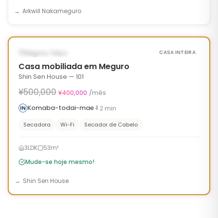
Arkwill Nakameguro
1
/
10
‹
›
¥100,000 OFF
DISPONÍVEL AGORA
Meguro, Tokyo
CASA INTEIRA
Casa mobiliada em Meguro
Shin Sen House — 101
¥500,000
¥400,000
/mês
Komaba-todai-mae
2
min
Secadora
Wi-Fi
Secador de Cabelo
3LDK
53m²
Mude-se hoje mesmo!
Shin Sen House