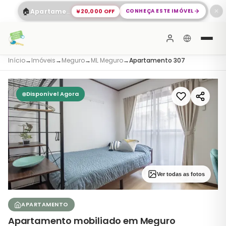
🏠
¥20,000 OFF
CONHEÇA ESTE IMÓVEL
Apartamento Espaçoso com 2 Quartos em Shinagawa
✕
Início
→
Imóveis
→
Meguro
→
ML Meguro
→
Apartamento 307
Disponível Agora
Ver todas as fotos
APARTAMENTO
Apartamento mobiliado em Meguro