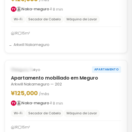
Naka-meguro
8
min
Wi-Fi
Secador de Cabelo
Máquina de Lavar
1R
15m²
Arkwill Nakameguro
1
/
6
‹
›
Ocupado
Meguro, Tokyo
APARTAMENTO
Apartamento mobiliado em Meguro
Arkwill Nakameguro — 202
¥125,000
/mês
Naka-meguro
8
min
Wi-Fi
Secador de Cabelo
Máquina de Lavar
1R
15m²