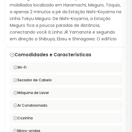
mobiliados localizado em Haramachi, Meguro, Tóquio,
a apenas 2 minutos a pé da Estação Nishi-Koyama na
Linha Tokyu Meguro. De Nishi-Koyama, a Estação
Meguro fica a poucos paradas de distância,
conectando você à Linha JR Yamanote e seguindo
em direção a Shibuya, Ebisu e Shinagawa. O edifício
possui 23 unidades, cada uma com 20,5 m² em um
layout tipo 1K. Os apartamentos vêm mobiliados com
Comodidades e Características
cama semi-dupla, máquina de lavar com secadora,
secador de cabelo e WiFi de alta velocidade gratuito.
Wi-Fi
A localização próxima à estação garante um
deslocamento mínimo no seu dia a dia. A região de
Secador de Cabelo
Meguro é conhecida pelo seu charme residencial,
com o famoso Rio Meguro (espetacular na época das
Máquina de Lavar
flores de cerejeira), cafeterias estilosas e uma
Ar Condicionado
mistura de restaurantes locais e internacionais. O
bairro de Nishi-Koyama tem uma atmosfera calorosa
Cozinha
e acolhedora, com uma rua comercial muito popular.
Esse aluguel mensal mobiliado é uma excelente
Micro-ondas