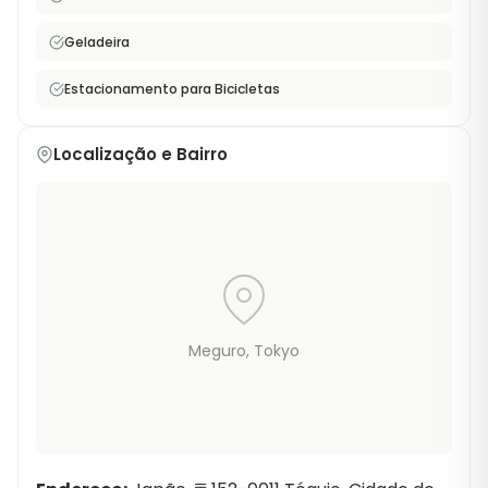
escolha para profissionais que desejam viver em um
dos bairros mais procurados de Tóquio com um
Geladeira
deslocamento para a estação incrivelmente curto.
Estacionamento para Bicicletas
Localização e Bairro
Meguro
, Tokyo