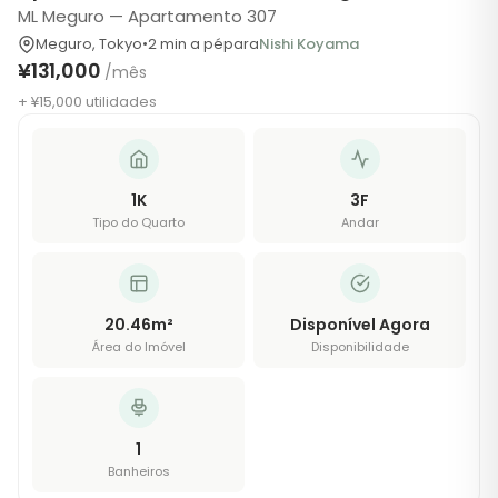
ML Meguro — Apartamento 307
Meguro
,
Tokyo
•
2
min a pé
para
Nishi Koyama
¥131,000
/mês
+ ¥15,000 utilidades
1K
3
F
Tipo do Quarto
Andar
20.46
m²
Disponível Agora
Área do Imóvel
Disponibilidade
1
Banheiros