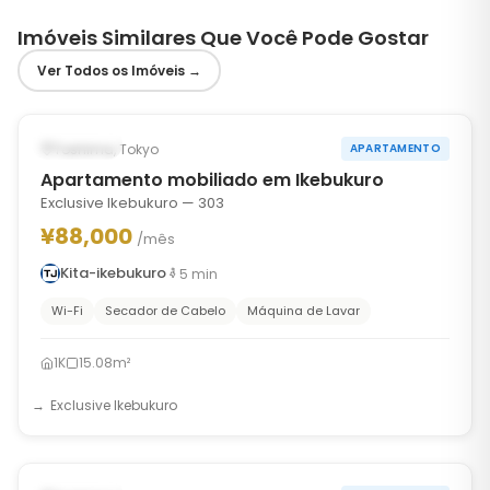
Imóveis Similares Que Você Pode Gostar
Ver Todos os Imóveis
→
1
/
10
‹
›
Ocupado
Toshima, Tokyo
APARTAMENTO
Apartamento mobiliado em Ikebukuro
Exclusive Ikebukuro — 303
¥88,000
/mês
Kita-ikebukuro
5
min
Wi-Fi
Secador de Cabelo
Máquina de Lavar
1K
15.08m²
Exclusive Ikebukuro
1
/
6
‹
›