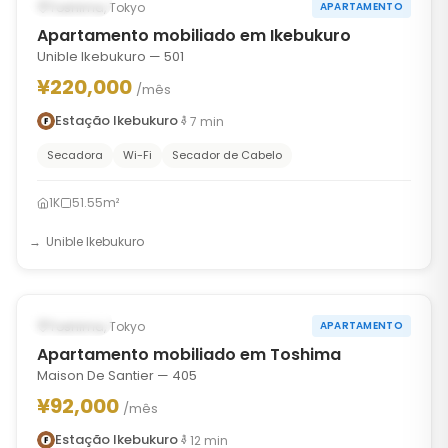
Ocupado
Toshima, Tokyo
APARTAMENTO
Apartamento mobiliado em Ikebukuro
Unible Ikebukuro — 501
¥220,000
/mês
Estação Ikebukuro
7
min
Secadora
Wi-Fi
Secador de Cabelo
1K
51.55m²
Unible Ikebukuro
1
/
6
‹
›
Ocupado
Toshima, Tokyo
APARTAMENTO
Apartamento mobiliado em Toshima
Maison De Santier — 405
¥92,000
/mês
Estação Ikebukuro
12
min