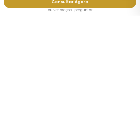
Consultar Agora
ou ver preços · perguntar
TIPOS DE IMÓVEIS
Apartamentos Mobiliados Tokyo
Share Houses Tokyo
Mansões Semanais Tokyo
Share Houses para Estudantes
Share Houses para Casais
Share Houses para Estrangeiros
BAIRROS
Shinjuku