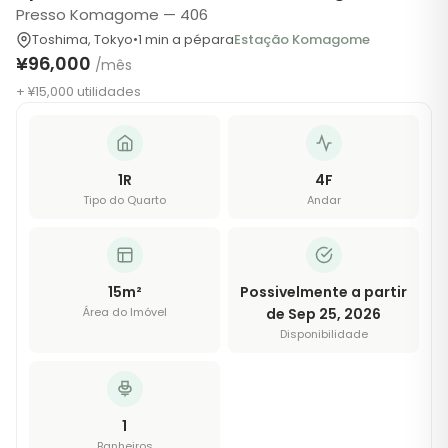
Presso Komagome — 406
Toshima
,
Tokyo
•
1
min a pé
para
Estação Komagome
¥96,000
/mês
+ ¥15,000 utilidades
1R
4
F
Tipo do Quarto
Andar
15
m²
Possivelmente a partir
Área do Imóvel
de Sep 25, 2026
Disponibilidade
1
Banheiros