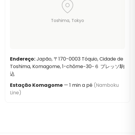
opções mais bem conectadas em termos de
transporte para residentes internacionais.
Toshima
, Tokyo
Endereço
:
Japão, 〒170-0003 Tóquio, Cidade de
Toshima, Komagome, 1-chōme−30−６ プレッソ駒
込
Estação Komagome
—
1
min a pé
(
Namboku
Line
)