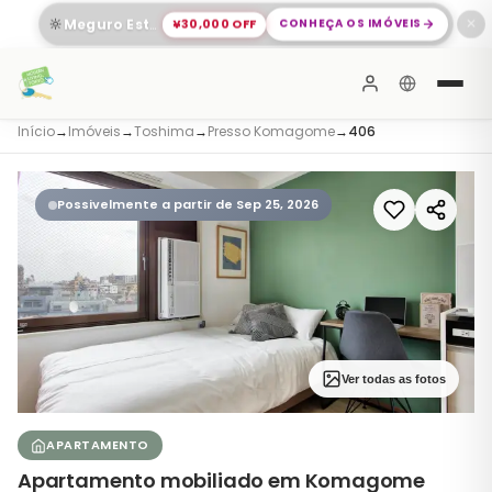
🔆
¥30,000 OFF
CONHEÇA OS IMÓVEIS
Meguro Está Esperando por Você
✕
Início
→
Imóveis
→
Toshima
→
Presso Komagome
→
406
Possivelmente a partir de Sep 25, 2026
Ver todas as fotos
APARTAMENTO
Apartamento mobiliado em Komagome