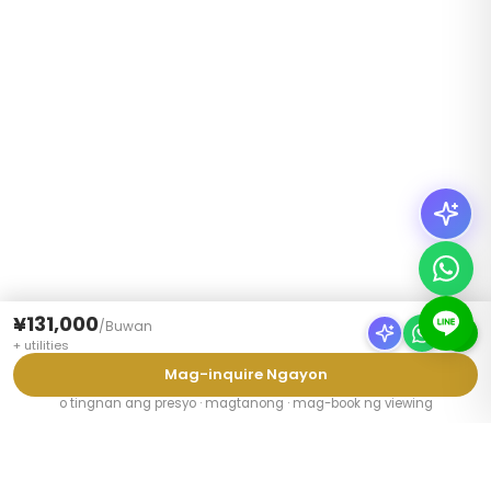
¥131,000
/
Buwan
+
utilities
Mag-inquire Ngayon
o tingnan ang presyo · magtanong · mag-book ng viewing