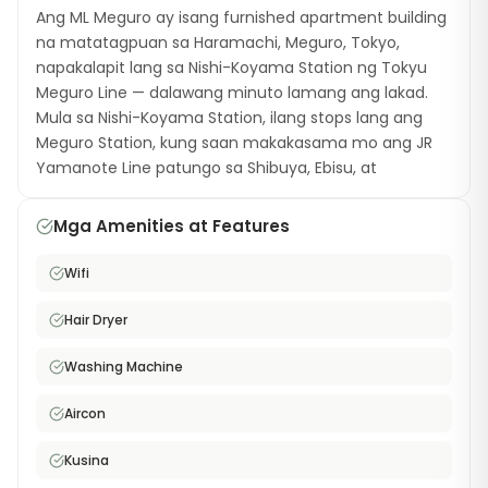
Ang ML Meguro ay isang furnished apartment building
na matatagpuan sa Haramachi, Meguro, Tokyo,
napakalapit lang sa Nishi-Koyama Station ng Tokyu
Meguro Line — dalawang minuto lamang ang lakad.
Mula sa Nishi-Koyama Station, ilang stops lang ang
Meguro Station, kung saan makakasama mo ang JR
Yamanote Line patungo sa Shibuya, Ebisu, at
Shinagawa. May 23 units ang building, bawat isa ay
may 20.5 sqm na lugar sa layout na 1K. Lahat ng
Mga Amenities at Features
apartment ay equipped na ng semi-double bed,
washing machine na may dryer, hair dryer, at libreng
Wifi
high-speed WiFi. Dahil malapit sa station, napakaikling
oras mo lang na maghihintay para sa commute. Ang
Hair Dryer
Meguro ward ay kilala bilang isang lugar na puno ng
residential charm — may sikat na Meguro River na
Washing Machine
napakaganda lalo na during cherry blossom season,
Aircon
at maraming stylish na café at restaurant na local at
international ang offerings. Sa Nishi-Koyama area,
Kusina
ramdam mo ang mainit na komunidad at may