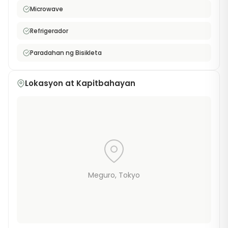
popular shopping street pa. Perfect na pilihan ang
Microwave
furnished monthly rental na ito para sa mga
propesyonal na gusto manirahan sa isa sa pinakasikat
Refrigerador
na ward ng Tokyo nang may napakabilis na access sa
station.
Paradahan ng Bisikleta
Lokasyon at Kapitbahayan
Meguro
, Tokyo