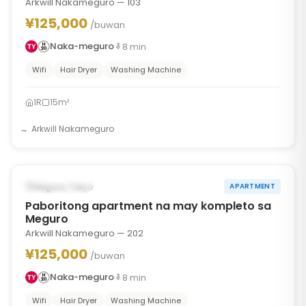
Arkwill Nakameguro — 103
¥125,000
/buwan
Naka-meguro
8
min
Wifi
Hair Dryer
Washing Machine
1R
15m²
Arkwill Nakameguro
1
/
6
‹
›
May Nakatira
Meguro, Tokyo
APARTMENT
Paboritong apartment na may kompleto sa
Meguro
Arkwill Nakameguro — 202
¥125,000
/buwan
Naka-meguro
8
min
Wifi
Hair Dryer
Washing Machine