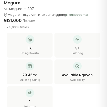
Meguro
ML Meguro — 307
Meguro
,
Tokyo
•
2
min lakad
hanggang
Nishi Koyama
¥131,000
/buwan
+ ¥15,000 utilities
1K
3
F
Uri ng Kwarto
Palapag
20.46
m²
Available Ngayon
Sukat ng Sahig
Availability
1
Palikuran