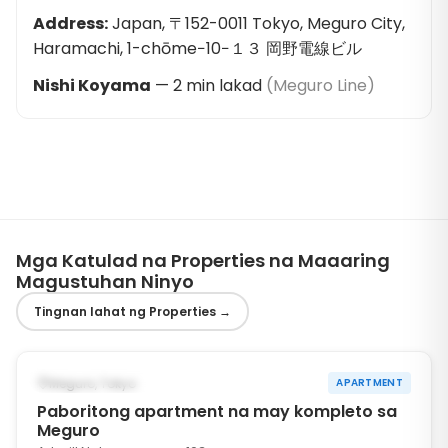
Address
:
Japan, 〒152-0011 Tokyo, Meguro City,
Haramachi, 1-chōme−10−１３ 岡野電線ビル
Nishi Koyama
—
2
min lakad
(
Meguro Line
)
Mga Katulad na Properties na Maaaring
Magustuhan Ninyo
Tingnan lahat ng Properties
→
1
/
10
‹
›
MAAARING MULA OCT 31, 2026
Meguro, Tokyo
APARTMENT
Paboritong apartment na may kompleto sa
Meguro