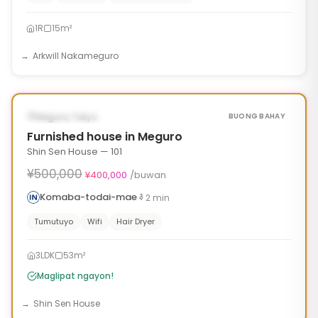
1R
15m²
Arkwill Nakameguro
1
/
10
‹
›
¥100,000 OFF
AVAILABLE NGAYON
Meguro, Tokyo
BUONG BAHAY
Furnished house in Meguro
Shin Sen House — 101
¥500,000
¥400,000
/buwan
Komaba-todai-mae
2
min
Tumutuyo
Wifi
Hair Dryer
3LDK
53m²
Maglipat ngayon!
Shin Sen House