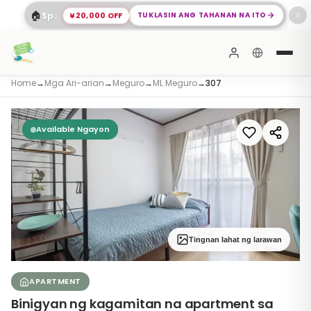
🏠
¥20,000 OFF
TUKLASIN ANG TAHANAN NA ITO
Spacious 2-Bed Apartment sa Shinagawa
✕
Home
→
Mga Ari-arian
→
Meguro
→
ML Meguro
→
307
Available Ngayon
Tingnan lahat ng larawan
APARTMENT
Binigyan ng kagamitan na apartment sa