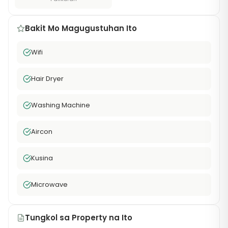
Bakit Mo Magugustuhan Ito
Wifi
Hair Dryer
Washing Machine
Aircon
Kusina
Microwave
Tungkol sa Property na Ito