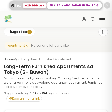
🏠
¥20,000 OFF
TUKLASIN ANG TAHANAN NA ITO
Spacious 2-Bed Apartment sa Shinagawa
✕
Mga Filter
1
I-clear ang lahat ng filter
Apartment
Home
›
Mga Long-Term Furnished Apartment
Long-Term Furnished Apartments sa
Tokyo (6+ Buwan)
Manirahan sa Tokyo nang walang 2-taong fixed-term contract,
walang key money, at walang guarantor requirement. Furnished,
flexible, at move-in ready.
Nagpapakita ng
1
-
12
sa
194
mga ari-arian
Kopyahin ang link
1
/
10
‹
›