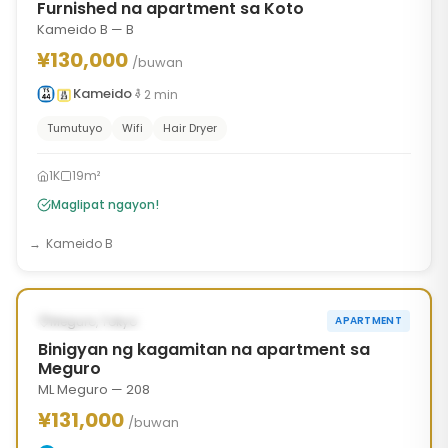
Furnished na apartment sa Koto
Kameido B — B
¥130,000
/buwan
Kameido
2
min
Tumutuyo
Wifi
Hair Dryer
1K
19m²
Maglipat ngayon!
Kameido B
1
/
10
‹
›
AVAILABLE NGAYON
Meguro, Tokyo
APARTMENT
Binigyan ng kagamitan na apartment sa
Meguro
ML Meguro — 208
¥131,000
/buwan