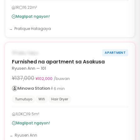
1R
16.22m²
Maglipat ngayon!
Pratique Hatagaya
1
/
6
‹
›
¥35,000 OFF
AVAILABLE NGAYON
Taito, Tokyo
APARTMENT
90d
Furnished na apartment sa Asakusa
Ryusen Ann — 101
¥137,000
¥102,000
/buwan
Minowa Station
6
min
Tumutuyo
Wifi
Hair Dryer
1LDK
19.5m²
Maglipat ngayon!
Ryusen Ann