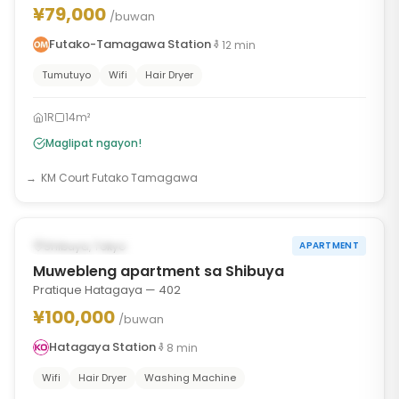
¥79,000
/buwan
Futako-Tamagawa Station
12
min
Tumutuyo
Wifi
Hair Dryer
1R
14m²
Maglipat ngayon!
KM Court Futako Tamagawa
1
/
6
‹
›
AVAILABLE NGAYON
Shibuya, Tokyo
APARTMENT
Muwebleng apartment sa Shibuya
Pratique Hatagaya — 402
¥100,000
/buwan
Hatagaya Station
8
min
Wifi
Hair Dryer
Washing Machine