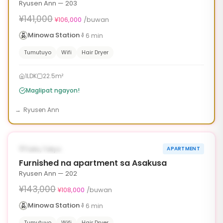
Ryusen Ann — 203
¥141,000
¥106,000
/buwan
Minowa Station
6
min
Tumutuyo
Wifi
Hair Dryer
1LDK
22.5m²
Maglipat ngayon!
Ryusen Ann
1
/
6
‹
›
¥35,000 OFF
AVAILABLE NGAYON
Taito, Tokyo
APARTMENT
90d
Furnished na apartment sa Asakusa
Ryusen Ann — 202
¥143,000
¥108,000
/buwan
Minowa Station
6
min
Tumutuyo
Wifi
Hair Dryer