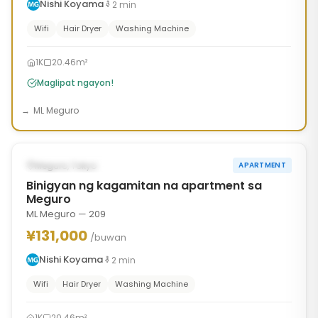
Nishi Koyama
2
min
Wifi
Hair Dryer
Washing Machine
1K
20.46m²
Maglipat ngayon!
ML Meguro
1
/
10
‹
›
AVAILABLE NGAYON
Meguro, Tokyo
APARTMENT
Binigyan ng kagamitan na apartment sa
Meguro
ML Meguro — 209
¥131,000
/buwan
Nishi Koyama
2
min
Wifi
Hair Dryer
Washing Machine
1K
20.46m²