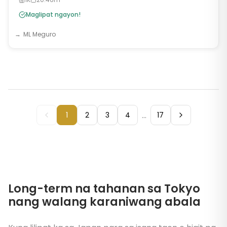
Maglipat ngayon!
ML Meguro
...
1
2
3
4
17
Long-term na tahanan sa Tokyo
nang walang karaniwang abala