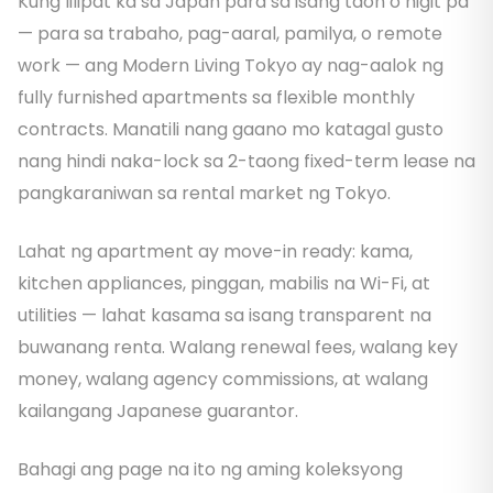
Kung lilipat ka sa Japan para sa isang taon o higit pa
— para sa trabaho, pag-aaral, pamilya, o remote
work — ang Modern Living Tokyo ay nag-aalok ng
fully furnished apartments sa flexible monthly
contracts. Manatili nang gaano mo katagal gusto
nang hindi naka-lock sa 2-taong fixed-term lease na
pangkaraniwan sa rental market ng Tokyo.
Lahat ng apartment ay move-in ready: kama,
kitchen appliances, pinggan, mabilis na Wi-Fi, at
utilities — lahat kasama sa isang transparent na
buwanang renta. Walang renewal fees, walang key
money, walang agency commissions, at walang
kailangang Japanese guarantor.
Bahagi ang page na ito ng aming koleksyong