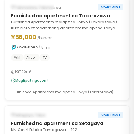
AVAILABLE NGAYON
Tokorozawa, Tokorozawa
APARTMENT
Furnished na apartment sa Tokorozawa
Furnished Apartments malapit sa Tokyo (Tokorozawa) —
Kumpleto at modernong apartment malapit sa Tokyo
¥56,000
/buwan
Koku-koen
5
min
Wifi
Aircon
TV
1K
20m²
Maglipat ngayon!
Furnished Apartments malapit sa Tokyo (Tokorozawa)
1
/
10
‹
›
AVAILABLE NGAYON
Setagaya, Tokyo
APARTMENT
Furnished na apartment sa Setagaya
KM Court Futako Tamagawa — 102