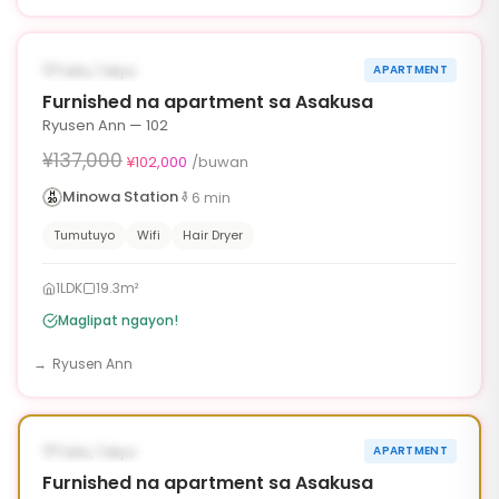
1
/
6
‹
›
¥35,000 OFF
AVAILABLE NGAYON
Taito, Tokyo
APARTMENT
90d
Furnished na apartment sa Asakusa
Ryusen Ann — 102
¥137,000
¥102,000
/buwan
Minowa Station
6
min
Tumutuyo
Wifi
Hair Dryer
1LDK
19.3m²
Maglipat ngayon!
Ryusen Ann
1
/
6
‹
›
¥35,000 OFF
AVAILABLE NGAYON
Taito, Tokyo
APARTMENT
90d
Furnished na apartment sa Asakusa