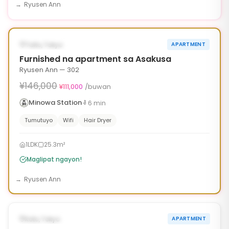
Ryusen Ann
1
/
6
‹
›
¥35,000 OFF
AVAILABLE NGAYON
Taito, Tokyo
APARTMENT
90d
Furnished na apartment sa Asakusa
Ryusen Ann — 302
¥146,000
¥111,000
/buwan
Minowa Station
6
min
Tumutuyo
Wifi
Hair Dryer
1LDK
25.3m²
Maglipat ngayon!
Ryusen Ann
1
/
6
‹
›
AVAILABLE NGAYON
Koto, Tokyo
APARTMENT