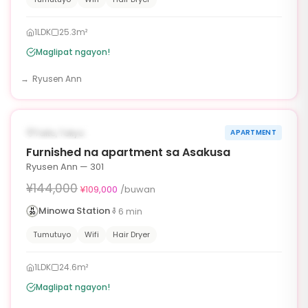
1LDK
25.3m²
Maglipat ngayon!
Ryusen Ann
1
/
6
‹
›
¥35,000 OFF
AVAILABLE NGAYON
Taito, Tokyo
APARTMENT
90d
Furnished na apartment sa Asakusa
Ryusen Ann — 301
¥144,000
¥109,000
/buwan
Minowa Station
6
min
Tumutuyo
Wifi
Hair Dryer
1LDK
24.6m²
Maglipat ngayon!