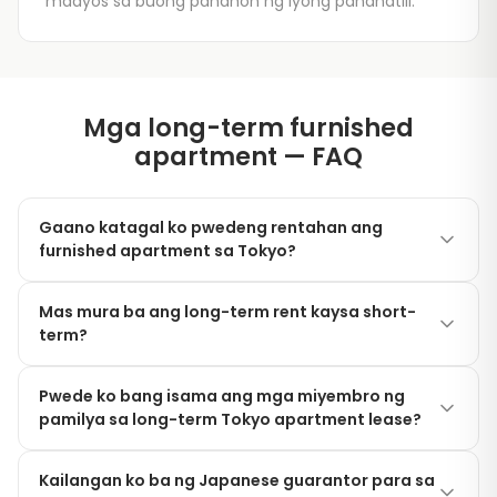
maayos sa buong panahon ng iyong pananatili.
Mga long-term furnished
apartment — FAQ
Gaano katagal ko pwedeng rentahan ang
furnished apartment sa Tokyo?
Walang maximum stay. Maraming clients ang nag-
Mas mura ba ang long-term rent kaysa short-
rent sa amin ng 1–3 taon sa rolling monthly basis
term?
nang walang renewal fees at walang end date.
Ang monthly rate ay pareho — walang long-term
Pwede ko bang isama ang mga miyembro ng
discount o short-term surcharge. Magbabayad ka ng
pamilya sa long-term Tokyo apartment lease?
parehong transparent monthly figure anuman ang
haba ng pananatili.
Oo. Available ang mas malalaking units na may
Kailangan ko ba ng Japanese guarantor para sa
multiple bedrooms, at pwedeng idagdag ang mga