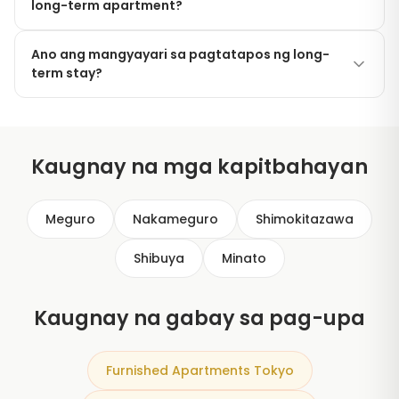
long-term apartment?
additional residents sa contract habang nakatira ka.
Hindi. Ang Modern Living Tokyo ay hindi
Ano ang mangyayari sa pagtatapos ng long-
nangangailangan ng Japanese guarantor sa
term stay?
anumang rental, anuman ang haba ng pananatili.
Magbibigay ka ng one month's notice, ibabalik ang
mga susi, at kami ang mag-handle ng check-out
walkthrough. Walang renewal fees, exit fees, o
Kaugnay na mga kapitbahayan
restoration charges maliban sa normal na paggamit.
Meguro
Nakameguro
Shimokitazawa
Shibuya
Minato
Kaugnay na gabay sa pag-upa
Furnished Apartments Tokyo