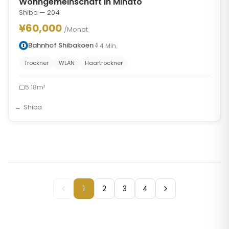
Wohngemeinschaft in Minato
Shiba — 204
¥60,000
/Monat
Bahnhof Shibakoen
4
Min.
Trockner
WLAN
Haartrockner
5.18m²
Shiba
1
2
3
4