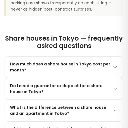
parking) are shown transparently on each listing —
never as hidden post-contract surprises.
Share houses in Tokyo — frequently
asked questions
How much does a share house in Tokyo cost per
month?
Modern Living Tokyo share houses start at
Do I need a guarantor or deposit for a share
¥40,000/month for a furnished private room —
house in Tokyo?
including utilities, Wi-Fi, and shared kitchen/bathroom
amenities. The most affordable rooms are in Nakano,
No. Unlike traditional Japanese rentals, Modern Living
Asakusa and Ikebukuro; central wards like Shibuya,
What is the difference between a share house
Tokyo share houses do not require a Japanese
and an apartment in Tokyo?
Meguro and Minato range from ¥60,000 to
guarantor, security deposit, key money, or agency
¥120,000/month. There is no deposit, no key money,
fees. We accept international residents with a valid
A share house gives you a private furnished room
and no agency fee.