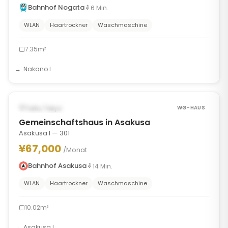
Bahnhof Nogata
6
Min.
WLAN
Haartrockner
Waschmaschine
7.35m²
Nakano I
1
/
8
‹
›
VERFÜGBAR AB AUG 14, 2026
Taito, Tokyo
WG-HAUS
Gemeinschaftshaus in Asakusa
Asakusa I — 301
¥67,000
/Monat
Bahnhof Asakusa
14
Min.
WLAN
Haartrockner
Waschmaschine
10.02m²
Asakusa I