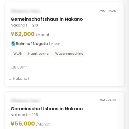
‹
›
VERFÜGBAR AB AUG 8, 2026
Nakano, Tokyo
WG-HAUS
Gemeinschaftshaus in Nakano
Nakano I — 210
¥62,000
/Monat
Bahnhof Nogata
6
Min.
WLAN
Haartrockner
Waschmaschine
8.68m²
Nakano I
1
/
8
‹
›
VERFÜGBAR AB AUG 13, 2026
Nakano, Tokyo
WG-HAUS
Gemeinschaftshaus in Nakano
Nakano I — 105
¥55,000
/Monat