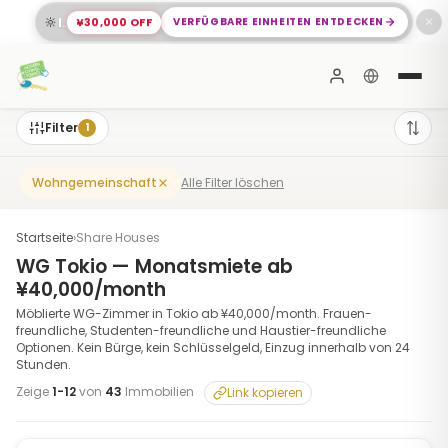
🔆
¥30,000 OFF
VERFÜGBARE EINHEITEN ENTDECKEN
Ihr neues Zuhause in Meguro wartet auf Sie
✕
Filter
1
Alle Filter löschen
Wohngemeinschaft
Startseite
›
Share Houses
WG Tokio — Monatsmiete ab
¥40,000/month
Möblierte WG-Zimmer in Tokio ab ¥40,000/month. Frauen-
freundliche, Studenten-freundliche und Haustier-freundliche
Optionen. Kein Bürge, kein Schlüsselgeld, Einzug innerhalb von 24
Stunden.
Zeige
1
-
12
von
43
Immobilien
Link kopieren
1
/
7
‹
›