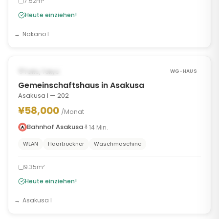
7.52m²
Heute einziehen!
Nakano I
1
/
7
‹
›
SOFORT VERFÜGBAR
Taito, Tokyo
WG-HAUS
Gemeinschaftshaus in Asakusa
Asakusa I — 202
¥58,000
/Monat
Bahnhof Asakusa
14
Min.
WLAN
Haartrockner
Waschmaschine
9.35m²
Heute einziehen!
Asakusa I
1
/
9