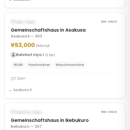
1
/
7
‹
›
VERFÜGBAR AB AUG 30, 2026
Taito, Tokyo
WG-HAUS
Gemeinschaftshaus in Asakusa
Asakusa II — 403
¥53,000
/Monat
Bahnhof Iriya
13
Min.
WLAN
Haartrockner
Waschmaschine
7.01m²
Asakusa II
1
/
8
‹
›
VERFÜGBAR AB AUG 30, 2026
Toshima, Tokyo
WG-HAUS
Gemeinschaftshaus in Ikebukuro
Ikebukuro — 207