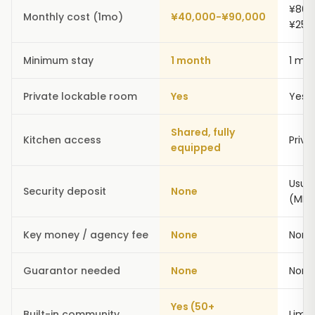
¥80,
Monthly cost (1mo)
¥40,000-¥90,000
¥250
Minimum stay
1 month
1 mo
Private lockable room
Yes
Yes
Shared, fully
Kitchen access
Priva
equipped
Usual
Security deposit
None
(MLT
Key money / agency fee
None
None
Guarantor needed
None
None
Yes (50+
Built-in community
Limit