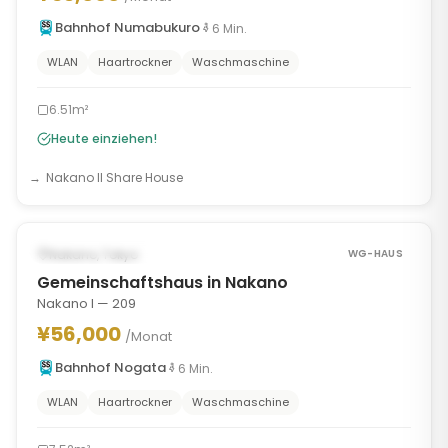
Bahnhof Numabukuro
6
Min.
WLAN
Haartrockner
Waschmaschine
6.51m²
Heute einziehen!
Nakano II Share House
1
/
8
‹
›
SOFORT VERFÜGBAR
Nakano, Tokyo
WG-HAUS
Gemeinschaftshaus in Nakano
Nakano I — 209
¥56,000
/Monat
Bahnhof Nogata
6
Min.
WLAN
Haartrockner
Waschmaschine