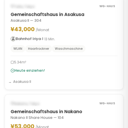
SOFORT VERFÜGBAR
Taito, Tokyo
WG-HAUS
Gemeinschaftshaus in Asakusa
Asakusa II — 304
¥43,000
/Monat
Bahnhof Iriya
13
Min.
WLAN
Haartrockner
Waschmaschine
5.34m²
Heute einziehen!
Asakusa II
1
/
7
‹
›
SOFORT VERFÜGBAR
Nakano, Tokyo
WG-HAUS
Gemeinschaftshaus in Nakano
Nakano II Share House — 104
¥53,000
/Monat