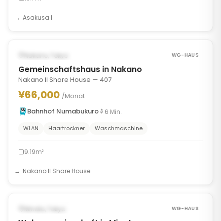
Asakusa I
1
/
10
‹
›
VERFÜGBAR AB SEP 9, 2026
Nakano, Tokyo
WG-HAUS
Gemeinschaftshaus in Nakano
Nakano II Share House — 407
¥66,000
/Monat
Bahnhof Numabukuro
6
Min.
WLAN
Haartrockner
Waschmaschine
9.19m²
Nakano II Share House
1
/
7
‹
›
MÖGLICHERWEISE AB SEP 15, 2026
Minato, Tokyo
WG-HAUS