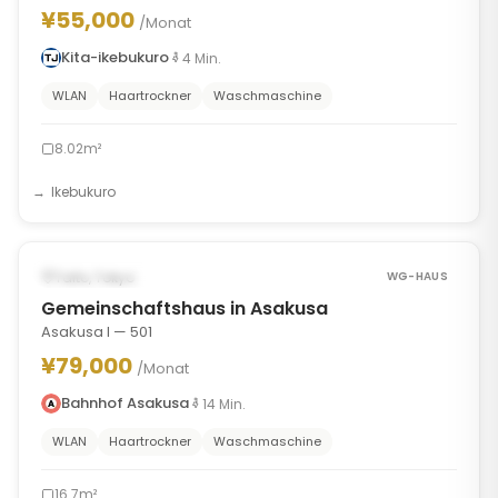
¥55,000
/Monat
Kita-ikebukuro
4
Min.
WLAN
Haartrockner
Waschmaschine
8.02m²
Ikebukuro
1
/
10
‹
›
VERFÜGBAR AB SEP 8, 2026
Taito, Tokyo
WG-HAUS
Gemeinschaftshaus in Asakusa
Asakusa I — 501
¥79,000
/Monat
Bahnhof Asakusa
14
Min.
WLAN
Haartrockner
Waschmaschine
16.7m²