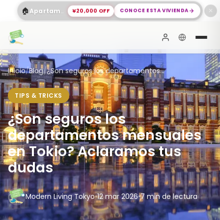
🏠
¥20,000 OFF
CONOCE ESTA VIVIENDA
Apartamento Espacioso de 2 Dormitorios en Shinagawa
✕
Inicio
/
Blog
/
¿Son seguros los departamentos...
TIPS & TRICKS
¿Son seguros los
departamentos mensuales
en Tokio? Aclaramos tus
dudas
Modern Living Tokyo
•
12 mar 2026
•
7 min de lectura