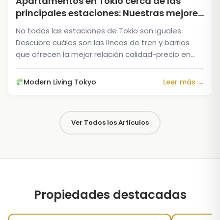
Apartamentos en Tokio cerca de las
principales estaciones: Nuestras mejores
opciones amuebladas por línea
No todas las estaciones de Tokio son iguales.
Descubre cuáles son las líneas de tren y barrios
que ofrecen la mejor relación calidad-precio en
apartamentos amueblados, y cómo interpretar
correctamente las distancias a las estaciones...
Modern Living Tokyo
Leer más →
Ver Todos los Artículos
Propiedades destacadas
1
/
5
‹
›
‹