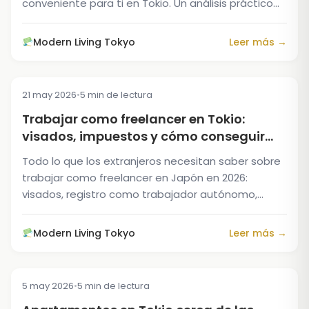
conveniente para ti en Tokio. Un análisis práctico
de costos, flexibilidad y la mejor alternativa para...
Modern Living Tokyo
Leer más →
21 may 2026
•
5 min de lectura
TIPS & TRICKS
Trabajar como freelancer en Tokio:
visados, impuestos y cómo conseguir
clientes (2026)
Todo lo que los extranjeros necesitan saber sobre
trabajar como freelancer en Japón en 2026:
visados, registro como trabajador autónomo,
impuestos, búsqueda de clientes y las mejores
opciones de vivienda...
Modern Living Tokyo
Leer más →
5 may 2026
•
5 min de lectura
TIPS & TRICKS