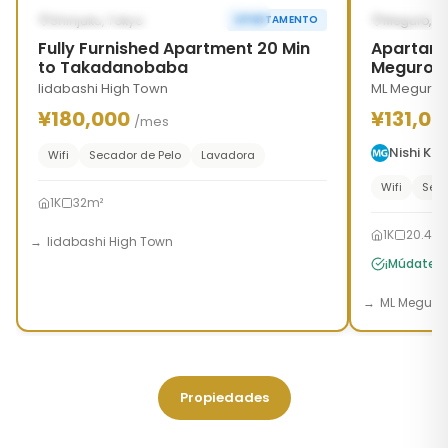
POSIBLEMENTE DESDE SEP 26, 2026
DISPONIB
Shinjuku, Tokyo
Meguro, T
APARTAMENTO
Fully Furnished Apartment 20 Min
Apartam
to Takadanobaba
Meguro
Iidabashi High Town
ML Meguro 
¥180,000
¥131,00
/mes
Nishi K
Wifi
Secador de Pelo
Lavadora
Wifi
Seca
1K
32m²
1K
20.46
Iidabashi High Town
¡Múdate h
ML Meguro
Propiedades