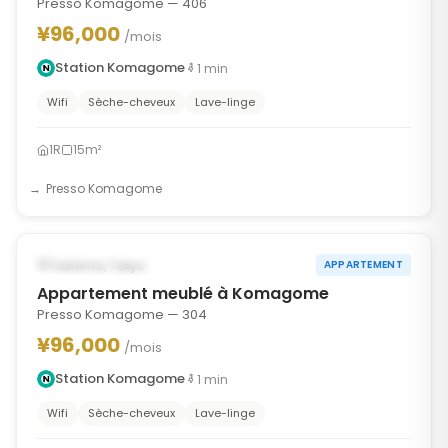
Presso Komagome — 406
¥96,000
/mois
Station Komagome
1
min
Wifi
Sèche-cheveux
Lave-linge
1R
15m²
Presso Komagome
1
/
8
‹
›
POSSIBLEMENT À PARTIR DU OCT 1, 2026
Toshima, Tokyo
APPARTEMENT
Appartement meublé à Komagome
Presso Komagome — 304
¥96,000
/mois
Station Komagome
1
min
Wifi
Sèche-cheveux
Lave-linge