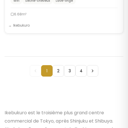
Wifi
Sèche-cheveux
Lave-linge
6.68m²
Ikebukuro
1
2
3
4
Ikebukuro est le troisième plus grand centre
commercial de Tokyo, après Shinjuku et Shibuya.