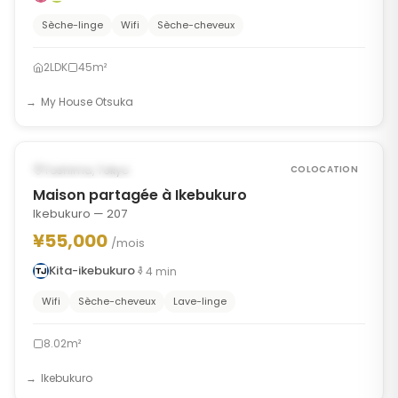
Sèche-linge
Wifi
Sèche-cheveux
2LDK
45m²
My House Otsuka
1
/
8
‹
›
DISPONIBLE À PARTIR DU AUG 30, 2026
Toshima, Tokyo
COLOCATION
Maison partagée à Ikebukuro
Ikebukuro — 207
¥55,000
/mois
Kita-ikebukuro
4
min
Wifi
Sèche-cheveux
Lave-linge
8.02m²
Ikebukuro
1
/
8