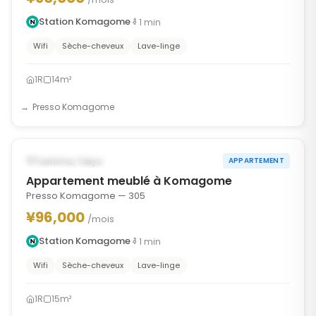
Station Komagome
1
min
Wifi
Sèche-cheveux
Lave-linge
1R
14m²
Presso Komagome
1
/
8
‹
›
POSSIBLEMENT À PARTIR DU SEP 13, 2026
Toshima, Tokyo
APPARTEMENT
Appartement meublé à Komagome
Presso Komagome — 305
¥96,000
/mois
Station Komagome
1
min
Wifi
Sèche-cheveux
Lave-linge
1R
15m²