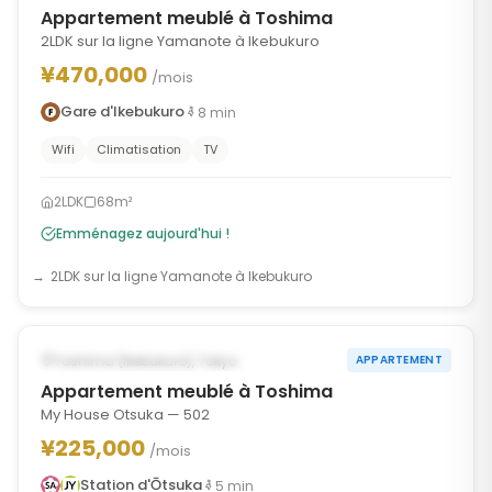
Appartement meublé à Toshima
2LDK sur la ligne Yamanote à Ikebukuro
¥470,000
/mois
Gare d'Ikebukuro
8
min
Wifi
Climatisation
TV
2LDK
68m²
Emménagez aujourd'hui !
2LDK sur la ligne Yamanote à Ikebukuro
1
/
10
‹
›
DISPONIBLE À PARTIR DU AUG 24, 2026
Toshima (Ikebukuro), Tokyo
APPARTEMENT
Appartement meublé à Toshima
My House Otsuka — 502
¥225,000
/mois
Station d'Ōtsuka
5
min