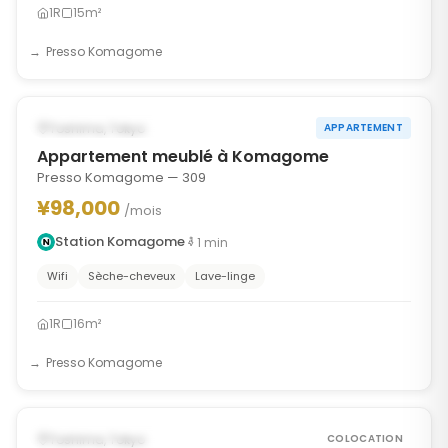
1R
15m²
Presso Komagome
1
/
8
‹
›
POSSIBLEMENT À PARTIR DU OCT 1, 2026
Toshima, Tokyo
APPARTEMENT
Appartement meublé à Komagome
Presso Komagome — 309
¥98,000
/mois
Station Komagome
1
min
Wifi
Sèche-cheveux
Lave-linge
1R
16m²
Presso Komagome
1
/
10
‹
›
POSSIBLEMENT À PARTIR DU OCT 3, 2026
Toshima, Tokyo
COLOCATION