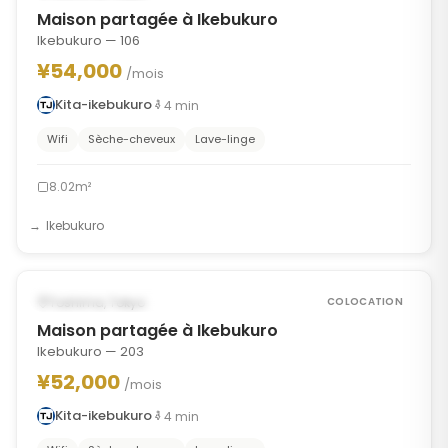
Maison partagée à Ikebukuro
Ikebukuro — 106
¥54,000
/mois
Kita-ikebukuro
4
min
Wifi
Sèche-cheveux
Lave-linge
8.02m²
Ikebukuro
1
/
8
‹
›
POSSIBLEMENT À PARTIR DU OCT 15, 2026
Toshima, Tokyo
COLOCATION
Maison partagée à Ikebukuro
Ikebukuro — 203
¥52,000
/mois
Kita-ikebukuro
4
min