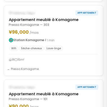
‹
›
DISPONIBLE À PARTIR DU AUG 31, 2026
Toshima, Tokyo
APPARTEMENT
Appartement meublé à Komagome
Presso Komagome — 303
¥96,000
/mois
Station Komagome
1
min
Wifi
Sèche-cheveux
Lave-linge
1R
15m²
Presso Komagome
1
/
8
‹
›
DISPONIBLE À PARTIR DU SEP 1, 2026
Toshima, Tokyo
APPARTEMENT
Appartement meublé à Komagome
Presso Komagome — 101
¥90,000
/mois