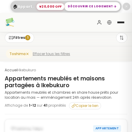
🏠
¥20,000 OFF
DÉCOUVRIR CE LOGEMENT
Appartement Spacieux 2 Chambres à Shinagawa
✕
Filtres
1
Effacer tous les filtres
Toshima
Accueil
›
Ikebukuro
Appartements meublés et maisons
partagées à Ikebukuro
Appartements meublés et chambres en share house prêts pour
location au mois — emménagement 24h après réservation.
Affichage de
1
-
12
sur
41
propriétés
Copier le lien
1
/
10
‹
›
DISPONIBLE MAINTENANT
Toshima, Tokyo
APPARTEMENT