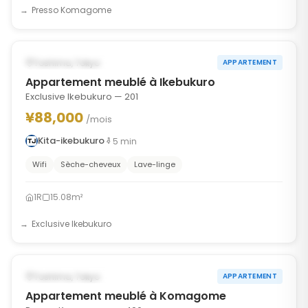
Presso Komagome
1
/
10
‹
›
POSSIBLEMENT À PARTIR DU SEP 25, 2026
Toshima, Tokyo
APPARTEMENT
Appartement meublé à Ikebukuro
Exclusive Ikebukuro — 201
¥88,000
/mois
Kita-ikebukuro
5
min
Wifi
Sèche-cheveux
Lave-linge
1R
15.08m²
Exclusive Ikebukuro
1
/
8
‹
›
POSSIBLEMENT À PARTIR DU SEP 25, 2026
Toshima, Tokyo
APPARTEMENT
Appartement meublé à Komagome