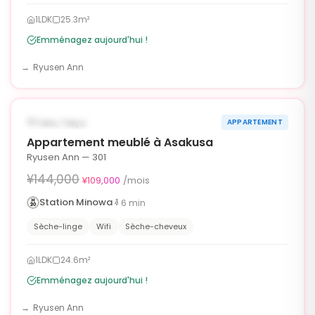
1LDK
25.3m²
Emménagez aujourd'hui !
Ryusen Ann
1
/
6
‹
›
¥35,000 OFF
DISPONIBLE MAINTENANT
Taito, Tokyo
APPARTEMENT
90j
Appartement meublé à Asakusa
Ryusen Ann — 301
¥144,000
¥109,000
/mois
Station Minowa
6
min
Sèche-linge
Wifi
Sèche-cheveux
1LDK
24.6m²
Emménagez aujourd'hui !
Ryusen Ann