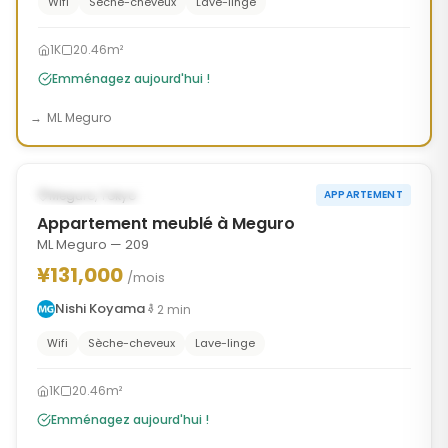
Wifi
Sèche-cheveux
Lave-linge
1K
20.46m²
Emménagez aujourd'hui !
ML Meguro
1
/
10
‹
›
DISPONIBLE MAINTENANT
Meguro, Tokyo
APPARTEMENT
Appartement meublé à Meguro
ML Meguro — 209
¥131,000
/mois
Nishi Koyama
2
min
Wifi
Sèche-cheveux
Lave-linge
1K
20.46m²
Emménagez aujourd'hui !