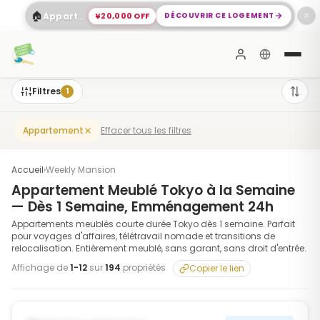
🏠
¥20,000 OFF
DÉCOUVRIR CE LOGEMENT
Appartement Spacieux 2 Chambres à Shinagawa
✕
Filtres
1
Effacer tous les filtres
Appartement
Accueil
›
Weekly Mansion
Appartement Meublé Tokyo à la Semaine
— Dès 1 Semaine, Emménagement 24h
Appartements meublés courte durée Tokyo dès 1 semaine. Parfait
pour voyages d'affaires, télétravail nomade et transitions de
relocalisation. Entièrement meublé, sans garant, sans droit d'entrée.
Affichage de
1
-
12
sur
194
propriétés
Copier le lien
1
/
10
‹
›