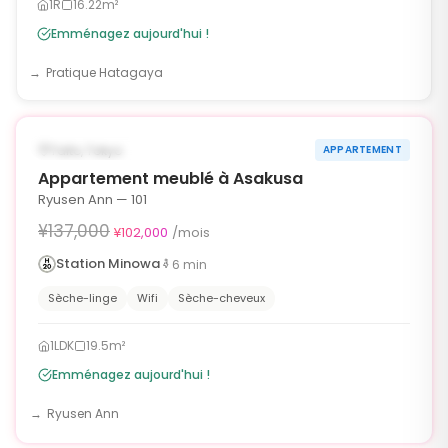
1R
16.22m²
Emménagez aujourd'hui !
Pratique Hatagaya
1
/
6
‹
›
¥35,000 OFF
DISPONIBLE MAINTENANT
Taito, Tokyo
APPARTEMENT
90j
Appartement meublé à Asakusa
Ryusen Ann — 101
¥137,000
¥102,000
/mois
Station Minowa
6
min
Sèche-linge
Wifi
Sèche-cheveux
1LDK
19.5m²
Emménagez aujourd'hui !
Ryusen Ann
1
/
6