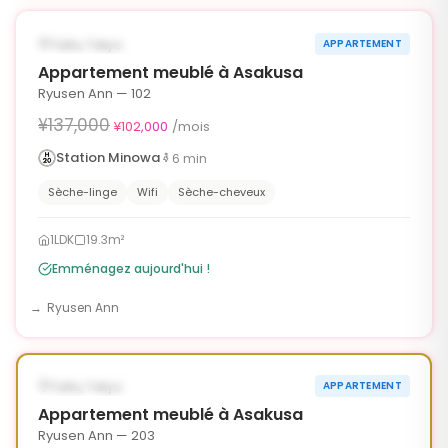
‹
›
¥35,000 OFF
DISPONIBLE MAINTENANT
Taito, Tokyo
APPARTEMENT
90j
Appartement meublé à Asakusa
Ryusen Ann — 102
¥137,000
¥102,000
/mois
Station Minowa
6
min
Sèche-linge
Wifi
Sèche-cheveux
1LDK
19.3m²
Emménagez aujourd'hui !
Ryusen Ann
1
/
6
‹
›
¥35,000 OFF
DISPONIBLE MAINTENANT
Taito, Tokyo
APPARTEMENT
90j
Appartement meublé à Asakusa
Ryusen Ann — 203