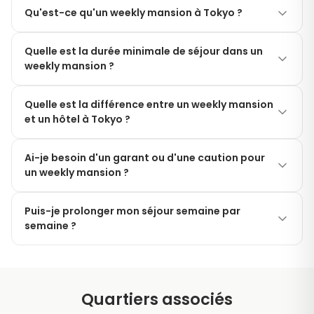
Qu'est-ce qu'un weekly mansion à Tokyo ?
Un weekly mansion (ウィークリーマンション) est un
Quelle est la durée minimale de séjour dans un
appartement entièrement meublé que vous pouvez
weekly mansion ?
louer à la semaine au lieu de signer un bail japonais
traditionnel d'un an. Il comprend meubles,
La durée minimale est généralement de 7 nuits (1
électroménager, charges et Wi-Fi — parfait pour les
Quelle est la différence entre un weekly mansion
semaine) pour nos logements weekly mansion. Si
et un hôtel à Tokyo ?
courts voyages d'affaires, les relocalisations ou les
vous avez besoin de moins de nuits, un hôtel est
séjours temporaires.
généralement une meilleure option ; pour 1 mois ou
Les weekly mansions sont de véritables
plus, nos appartements meublés mensuels offrent
Ai-je besoin d'un garant ou d'une caution pour
appartements avec cuisine, lave-linge, bureau de
un weekly mansion ?
un meilleur rapport qualité-prix.
travail et espace de vie séparé — généralement à
30–50 % du coût d'un hôtel comparable à Tokyo. Ils
Non. Les locations à la semaine de Modern Living
conviennent mieux pour des séjours d'une semaine
Puis-je prolonger mon séjour semaine par
Tokyo nécessitent uniquement un passeport valide
semaine ?
ou plus où vous souhaitez cuisiner, travailler et vous
et un paiement par carte. Il n'y a pas de garant
installer.
japonais, pas de droit d'entrée et pas de frais
Oui. Si le logement est toujours disponible, vous
d'agence.
pouvez prolonger semaine par semaine ou passer à
un tarif mensuel pour des séjours plus longs. Notre
Quartiers associés
équipe confirmera les prolongations par e-mail ou