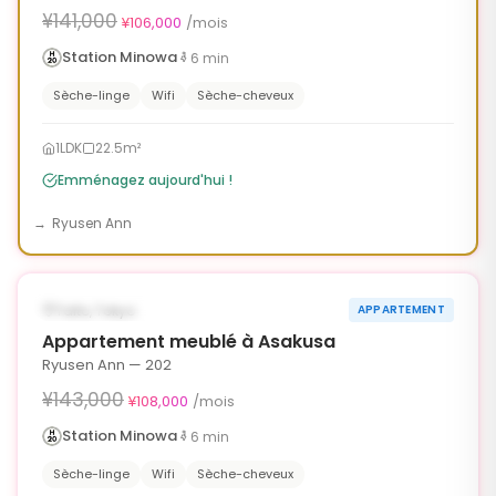
¥141,000
¥106,000
/mois
Station Minowa
6
min
Sèche-linge
Wifi
Sèche-cheveux
1LDK
22.5m²
Emménagez aujourd'hui !
Ryusen Ann
1
/
6
‹
›
¥35,000 OFF
DISPONIBLE MAINTENANT
Taito, Tokyo
APPARTEMENT
90j
Appartement meublé à Asakusa
Ryusen Ann — 202
¥143,000
¥108,000
/mois
Station Minowa
6
min
Sèche-linge
Wifi
Sèche-cheveux