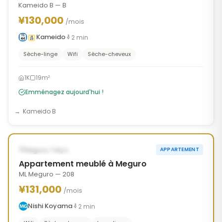
Kameido B — B
¥130,000
/mois
Kameido
2
min
Sèche-linge
Wifi
Sèche-cheveux
1K
19m²
Emménagez aujourd'hui !
Kameido B
1
/
10
‹
›
DISPONIBLE MAINTENANT
Meguro, Tokyo
APPARTEMENT
Appartement meublé à Meguro
ML Meguro — 208
¥131,000
/mois
Nishi Koyama
2
min