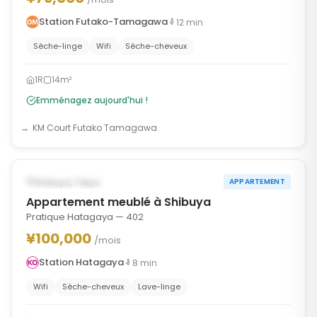
Station Futako-Tamagawa
12
min
Sèche-linge
Wifi
Sèche-cheveux
1R
14m²
Emménagez aujourd'hui !
KM Court Futako Tamagawa
1
/
6
‹
›
DISPONIBLE MAINTENANT
Shibuya, Tokyo
APPARTEMENT
Appartement meublé à Shibuya
Pratique Hatagaya — 402
¥100,000
/mois
Station Hatagaya
8
min
Wifi
Sèche-cheveux
Lave-linge