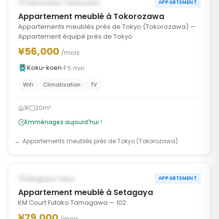
DISPONIBLE MAINTENANT
Tokorozawa, Tokorozawa
APPARTEMENT
Appartement meublé à Tokorozawa
Appartements meublés près de Tokyo (Tokorozawa) —
Appartement équipé près de Tokyo
¥56,000
/mois
Koku-koen
5
min
Wifi
Climatisation
TV
1K
20m²
Emménagez aujourd'hui !
Appartements meublés près de Tokyo (Tokorozawa)
1
/
10
‹
›
DISPONIBLE MAINTENANT
Setagaya, Tokyo
APPARTEMENT
Appartement meublé à Setagaya
KM Court Futako Tamagawa — 102
¥79,000
/mois