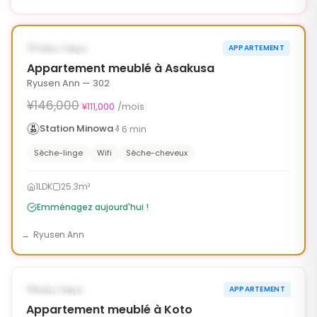
1
/
6
‹
›
¥35,000 OFF
DISPONIBLE MAINTENANT
Taito, Tokyo
APPARTEMENT
90j
Appartement meublé à Asakusa
Ryusen Ann — 302
¥146,000
¥111,000
/mois
Station Minowa
6
min
Sèche-linge
Wifi
Sèche-cheveux
1LDK
25.3m²
Emménagez aujourd'hui !
Ryusen Ann
1
/
6
‹
›
DISPONIBLE MAINTENANT
Koto, Tokyo
APPARTEMENT
Appartement meublé à Koto