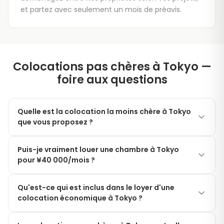
et partez avec seulement un mois de préavis.
Colocations pas chères à Tokyo —
foire aux questions
Quelle est la colocation la moins chère à Tokyo
que vous proposez ?
Les chambres privées en colocation les moins chères
Puis-je vraiment louer une chambre à Tokyo
de Modern Living Tokyo commencent autour de ¥40
pour ¥40 000/mois ?
000/mois, entièrement meublées, avec charges et
Wi-Fi inclus. La plupart des chambres économiques
Oui. Nos chambres privées en colocation les moins
se trouvent dans les arrondissements de Nakano,
Qu'est-ce qui est inclus dans le loyer d'une
chères commencent réellement à ¥40 000/mois
colocation économique à Tokyo ?
Toshima, Suginami, Nerima et Bunkyo.
tout compris. Vous obtenez une chambre privée
verrouillable et partagez la cuisine, la salle de bain et
Le loyer mensuel couvre votre chambre privée