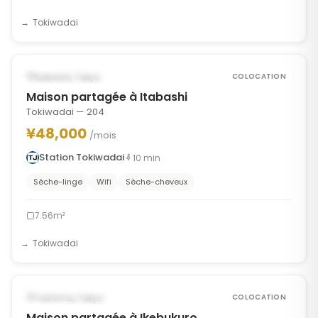
Tokiwadai
1
/
8
‹
›
POSSIBLEMENT À PARTIR DU OCT 1, 2026
Itabashi, Tokyo
COLOCATION
Maison partagée à Itabashi
Tokiwadai — 204
¥48,000
/mois
Station Tokiwadai
10
min
Sèche-linge
Wifi
Sèche-cheveux
7.56m²
Tokiwadai
1
/
8
‹
›
POSSIBLEMENT À PARTIR DU OCT 15, 2026
Toshima, Tokyo
COLOCATION
Maison partagée à Ikebukuro