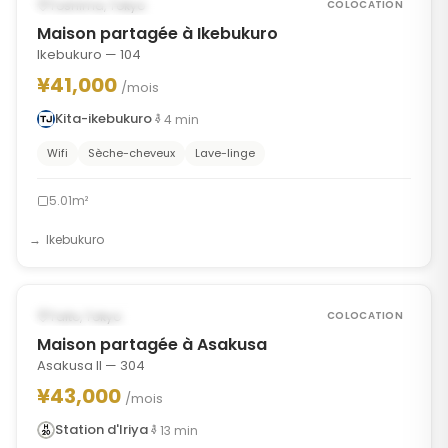
POSSIBLEMENT À PARTIR DU DEC 14, 2026
Toshima, Tokyo
COLOCATION
Maison partagée à Ikebukuro
Ikebukuro — 104
¥41,000
/mois
Kita-ikebukuro
4
min
Wifi
Sèche-cheveux
Lave-linge
5.01m²
Ikebukuro
1
/
7
‹
›
DISPONIBLE MAINTENANT
Taito, Tokyo
COLOCATION
Maison partagée à Asakusa
Asakusa II — 304
¥43,000
/mois
Station d'Iriya
13
min