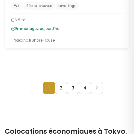
Wifi
Sèche-cheveux
Lave-linge
6.51m²
Emménagez aujourd'hui !
Nakano II Share House
1
2
3
4
Colocations économiques à Tokyo,