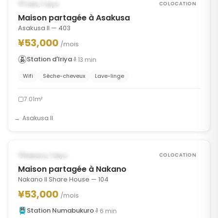
DISPONIBLE À PARTIR DU AUG 30, 2026
Taito, Tokyo
COLOCATION
Maison partagée à Asakusa
Asakusa II — 403
¥53,000
/mois
Station d'Iriya
13
min
Wifi
Sèche-cheveux
Lave-linge
7.01m²
Asakusa II
1
/
7
‹
›
DISPONIBLE MAINTENANT
Nakano, Tokyo
COLOCATION
Maison partagée à Nakano
Nakano II Share House — 104
¥53,000
/mois
Station Numabukuro
6
min