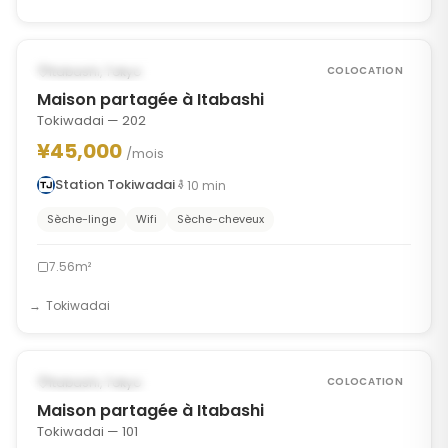
1
/
9
‹
›
POSSIBLEMENT À PARTIR DU APR 1, 2028
Itabashi, Tokyo
COLOCATION
Maison partagée à Itabashi
Tokiwadai — 202
¥45,000
/mois
Station Tokiwadai
10
min
Sèche-linge
Wifi
Sèche-cheveux
7.56m²
Tokiwadai
1
/
9
‹
›
POSSIBLEMENT À PARTIR DU SEP 24, 2026
Itabashi, Tokyo
COLOCATION
Maison partagée à Itabashi
Tokiwadai — 101