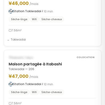
¥46,000
/mois
Station Tokiwadai
10
min
Sèche-linge
Wifi
Sèche-cheveux
7.56m²
Tokiwadai
1
/
8
‹
›
POSSIBLEMENT À PARTIR DU OCT 11, 2026
Itabashi, Tokyo
COLOCATION
Maison partagée à Itabashi
Tokiwadai — 206
¥47,000
/mois
Station Tokiwadai
10
min
Sèche-linge
Wifi
Sèche-cheveux
7.56m²