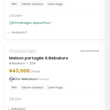
Wifi
Sèche-cheveux
Lave-linge
5.34m²
Emménagez aujourd'hui !
Asakusa II
1
/
10
‹
›
POSSIBLEMENT À PARTIR DU OCT 23, 2026
Toshima, Tokyo
COLOCATION
Maison partagée à Ikebukuro
Ikebukuro — 204
¥43,000
/mois
Kita-ikebukuro
4
min
Wifi
Sèche-cheveux
Lave-linge
5.01m²
Ikebukuro