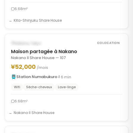
6.68m²
Kita-Shinjuku Share House
1
/
7
‹
›
POSSIBLEMENT À PARTIR DU OCT 1, 2026
Nakano, Tokyo
COLOCATION
Maison partagée à Nakano
Nakano II Share House — 107
¥52,000
/mois
Station Numabukuro
6
min
Wifi
Sèche-cheveux
Lave-linge
6.68m²
Nakano II Share House
1
/
7
‹
›