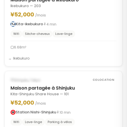
Ikebukuro — 203
¥52,000
/mois
Kita-ikebukuro
4
min
Wifi
Sèche-cheveux
Lave-linge
6.68m²
Ikebukuro
1
/
7
‹
›
POSSIBLEMENT À PARTIR DU SEP 17, 2026
Shinjuku, Tokyo
COLOCATION
Maison partagée à Shinjuku
Kita-Shinjuku Share House — 101
¥52,000
/mois
Station Nishi-Shinjuku
10
min
Wifi
Lave-linge
Parking à vélos