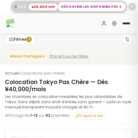
🔆
¥30,000 OFF
DÉCOUVRIR LES DISPONIBILITÉS
La Vie à Meguro Vous Attend
✕
Filtres
1
Effacer tous les filtres
Maison Partagée
Accueil
›
Colocations pas chères
Colocation Tokyo Pas Chère — Dès
¥40,000/mois
Les chambres en colocation meublées les plus abordables de
Tokyo. Sans dépôt, sans droit d'entrée, sans garant — juste un loyer
mensuel transparent incluant charges et Wi-Fi.
Affichage de
1
-
12
sur
42
propriétés
Copier le lien
1
/
6
‹
›