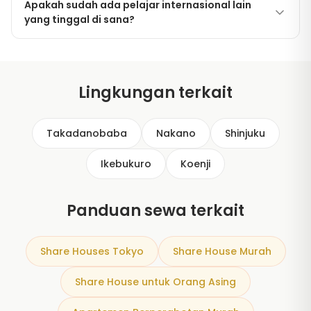
lama.
Apakah sudah ada pelajar internasional lain
suara; sebagian besar rumah juga memiliki zona
yang tinggal di sana?
tenang, Wi-Fi di seluruh area, dan meja di setiap
kamar.
Biasanya ya. Rumah kami memiliki campuran rotasi
pelajar internasional, pembelajar bahasa, dan
profesional muda dari 20+ negara.
Lingkungan terkait
Takadanobaba
Nakano
Shinjuku
Ikebukuro
Koenji
Panduan sewa terkait
Share Houses Tokyo
Share House Murah
Share House untuk Orang Asing