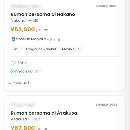
TERSEDIA SEKARANG
Nakano, Tokyo
SHARE HOUSE
Rumah bersama di Nakano
Nakano I — 210
¥62,000
/bulan
Stasiun Nogata
6
mnt
WiFi
Pengering Rambut
Mesin Cuci
8.68m²
Pindah hari ini!
Nakano I
1
/
8
‹
›
TERSEDIA MULAI AUG 14, 2026
Taito, Tokyo
SHARE HOUSE
Rumah bersama di Asakusa
Asakusa I — 301
¥67,000
/bulan