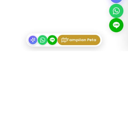
Tampilan Peta
JENIS PROPERTI
Apartemen Berperabotan Tokyo
Share Houses Tokyo
Weekly Mansions Tokyo
Share House Mahasiswa