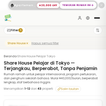
🏠
¥20,000 OFF
TEMUKAN RUMAH INI
Apartemen 2 Kamar Tidur Luas di Shinagawa
✕
Filter
1
Hapus semua filter
Share House
Beranda
›
Share House Pelajar Tokyo
Share House Pelajar di Tokyo —
Terjangkau, Berperabot, Tanpa Penjamin
Rumah ramah untuk pelajar internasional, program pertukaran,
dan penghuni sekolah bahasa. Mulai ¥40,000/bulan, berperabot
lengkap, staf berbahasa Inggris.
Menampilkan
1
-
12
dari
43
properti
Salin tautan
1
/
7
‹
›