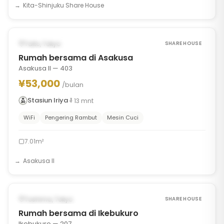
Kita-Shinjuku Share House
1
/
7
‹
›
TERSEDIA MULAI AUG 30, 2026
Taito, Tokyo
SHARE HOUSE
Rumah bersama di Asakusa
Asakusa II — 403
¥53,000
/bulan
Stasiun Iriya
13
mnt
WiFi
Pengering Rambut
Mesin Cuci
7.01m²
Asakusa II
1
/
8
‹
›
TERSEDIA MULAI AUG 30, 2026
Toshima, Tokyo
SHARE HOUSE
Rumah bersama di Ikebukuro
Ikebukuro — 207