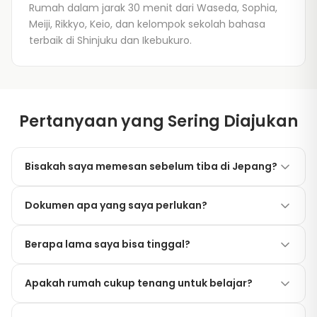
Rumah dalam jarak 30 menit dari Waseda, Sophia,
Meiji, Rikkyo, Keio, dan kelompok sekolah bahasa
terbaik di Shinjuku dan Ikebukuro.
Pertanyaan yang Sering Diajukan
Bisakah saya memesan sebelum tiba di Jepang?
Ya. Kami secara rutin menampung pelajar yang
Dokumen apa yang saya perlukan?
memesan dari luar negeri. Kami menerima kontrak
digital, deposit online, dan kami akan mengirimkan
Paspor, visa atau COE (Certificate of Eligibility), dan
instruksi move-in terperinci sebelum Anda terbang.
Berapa lama saya bisa tinggal?
sertifikat pendaftaran atau surat penerimaan dari
sekolah Anda. Tidak diperlukan penjamin.
Dari 1 bulan hingga seluruh durasi program Anda —
Apakah rumah cukup tenang untuk belajar?
sebagian besar pelajar tinggal 3 hingga 12 bulan.
Perpanjangan mudah jika Anda ingin tinggal lebih
Ya. Kamar tidur pribadi dapat dikunci dan kedap