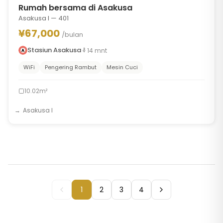
Rumah bersama di Asakusa
Asakusa I — 401
¥67,000
/bulan
Stasiun Asakusa
14
mnt
WiFi
Pengering Rambut
Mesin Cuci
10.02m²
Asakusa I
1
2
3
4