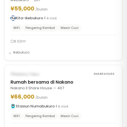
¥55,000
/bulan
Kita-ikebukuro
4
mnt
WiFi
Pengering Rambut
Mesin Cuci
8.02m²
Ikebukuro
1
/
10
‹
›
TERSEDIA MULAI SEP 12, 2026
Nakano, Tokyo
SHARE HOUSE
Rumah bersama di Nakano
Nakano II Share House — 407
¥66,000
/bulan
Stasiun Numabukuro
6
mnt
WiFi
Pengering Rambut
Mesin Cuci