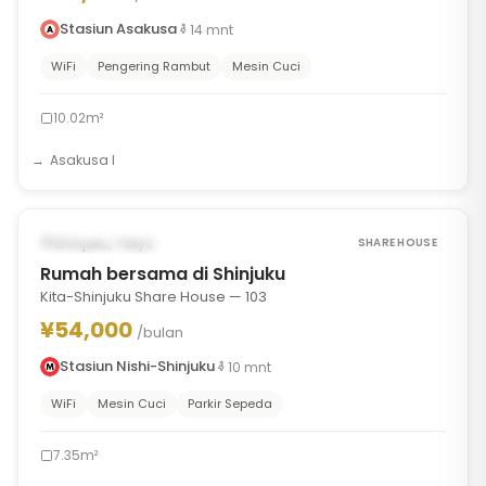
Stasiun Asakusa
14
mnt
WiFi
Pengering Rambut
Mesin Cuci
10.02m²
Asakusa I
1
/
7
‹
›
TERSEDIA MULAI AUG 23, 2026
Shinjuku, Tokyo
SHARE HOUSE
Rumah bersama di Shinjuku
Kita-Shinjuku Share House — 103
¥54,000
/bulan
Stasiun Nishi-Shinjuku
10
mnt
WiFi
Mesin Cuci
Parkir Sepeda
7.35m²