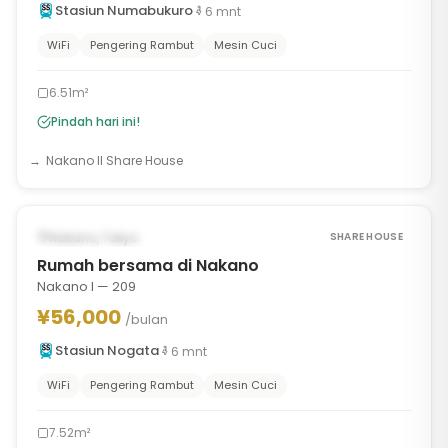
Stasiun Numabukuro
6
mnt
WiFi
Pengering Rambut
Mesin Cuci
6.51m²
Pindah hari ini!
Nakano II Share House
1
/
8
‹
›
TERSEDIA SEKARANG
Nakano, Tokyo
SHARE HOUSE
Rumah bersama di Nakano
Nakano I — 209
¥56,000
/bulan
Stasiun Nogata
6
mnt
WiFi
Pengering Rambut
Mesin Cuci
7.52m²