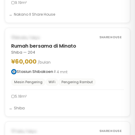
9.19m²
Nakano II Share House
1
/
7
‹
›
MUNGKIN DARI SEP 15, 2026
Minato, Tokyo
SHARE HOUSE
Rumah bersama di Minato
Shiba — 204
¥60,000
/bulan
Stasiun Shibakoen
4
mnt
Mesin Pengering
WiFi
Pengering Rambut
5.18m²
Shiba
1
/
9
‹
›
MUNGKIN DARI SEP 16, 2026
Taito, Tokyo
SHARE HOUSE