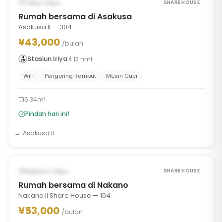
TERSEDIA SEKARANG
Taito, Tokyo
SHARE HOUSE
Rumah bersama di Asakusa
Asakusa II — 304
¥43,000
/bulan
Stasiun Iriya
13
mnt
WiFi
Pengering Rambut
Mesin Cuci
5.34m²
Pindah hari ini!
Asakusa II
1
/
7
‹
›
TERSEDIA SEKARANG
Nakano, Tokyo
SHARE HOUSE
Rumah bersama di Nakano
Nakano II Share House — 104
¥53,000
/bulan