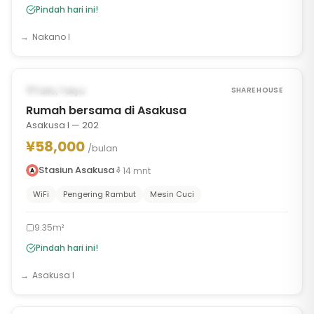
Pindah hari ini!
Nakano I
1
/
7
‹
›
TERSEDIA SEKARANG
Taito, Tokyo
SHARE HOUSE
Rumah bersama di Asakusa
Asakusa I — 202
¥58,000
/bulan
Stasiun Asakusa
14
mnt
WiFi
Pengering Rambut
Mesin Cuci
9.35m²
Pindah hari ini!
Asakusa I
1
/
9
‹
›