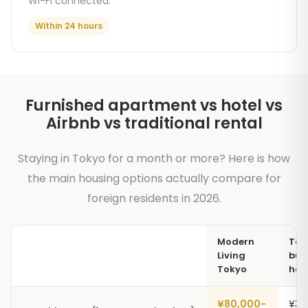
Wi-Fi connected.
Within 24 hours
Furnished apartment vs hotel vs
Airbnb vs traditional rental
Staying in Tokyo for a month or more? Here is how
the main housing options actually compare for
foreign residents in 2026.
Modern
Tok
Living
bus
Tokyo
hot
¥80,000-
¥30