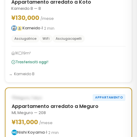
Appartamento arredato a Koto
Kameido B — B
¥130,000
/mese
Kameido
2
min
Asciugatrice
WiFi
Asciugacapelli
1K
19m²
Trasferisciti oggi!
Kameido B
1
/
10
‹
›
DISPONIBILE ORA
Meguro, Tokyo
APPARTAMENTO
Appartamento arredato a Meguro
ML Meguro — 208
¥131,000
/mese
Nishi Koyama
2
min