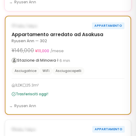
Ryusen Ann
1
/
6
‹
›
¥35,000 OFF
DISPONIBILE ORA
Taito, Tokyo
APPARTAMENTO
90g
Appartamento arredato ad Asakusa
Ryusen Ann — 302
¥146,000
¥111,000
/mese
Stazione di Minowa
6
min
Asciugatrice
WiFi
Asciugacapelli
1LDK
25.3m²
Trasferisciti oggi!
Ryusen Ann
1
/
6
‹
›
DISPONIBILE ORA
Koto, Tokyo
APPARTAMENTO