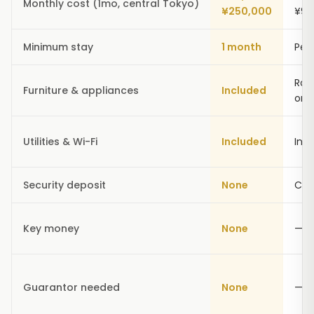
Monthly cost (1mo, central Tokyo)
¥250,000
¥90
Minimum stay
1 month
Per 
Ro
Furniture & appliances
Included
onl
Utilities & Wi-Fi
Included
Inc
Security deposit
None
Car
Key money
None
—
Guarantor needed
None
—