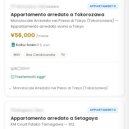
DISPONIBILE ORA
Tokorozawa, Tokorozawa
APPARTAMENTO
Appartamento arredato a Tokorozawa
Monolocale Arredato nei Pressi di Tokyo (Tokorozawa) —
Appartamento arredato vicino a Tokyo
¥56,000
/mese
Koku-koen
5
min
WiFi
Aria Condizionata
TV
1K
20m²
Trasferisciti oggi!
Monolocale Arredato nei Pressi di Tokyo (Tokorozawa)
1
/
10
‹
›
DISPONIBILE ORA
Setagaya, Tokyo
APPARTAMENTO
Appartamento arredato a Setagaya
KM Court Futako Tamagawa — 102