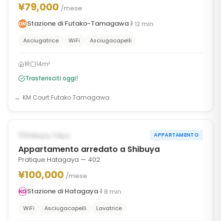
¥79,000
/mese
Stazione di Futako-Tamagawa
12
min
Asciugatrice
WiFi
Asciugacapelli
1R
14m²
Trasferisciti oggi!
KM Court Futako Tamagawa
1
/
6
‹
›
DISPONIBILE ORA
Shibuya, Tokyo
APPARTAMENTO
Appartamento arredato a Shibuya
Pratique Hatagaya — 402
¥100,000
/mese
Stazione di Hatagaya
8
min
WiFi
Asciugacapelli
Lavatrice