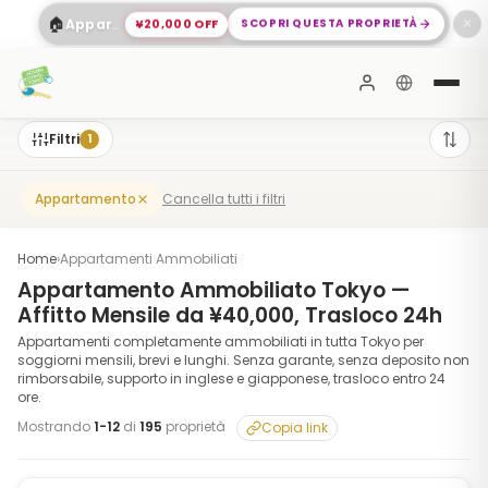
🏠
¥20,000 OFF
SCOPRI QUESTA PROPRIETÀ
Appartamento Spazioso 2 Camere a Shinagawa
✕
Filtri
1
Cancella tutti i filtri
Appartamento
Home
›
Appartamenti Ammobiliati
Appartamento Ammobiliato Tokyo —
Affitto Mensile da ¥40,000, Trasloco 24h
Appartamenti completamente ammobiliati in tutta Tokyo per
soggiorni mensili, brevi e lunghi. Senza garante, senza deposito non
rimborsabile, supporto in inglese e giapponese, trasloco entro 24
ore.
Mostrando
1
-
12
di
195
proprietà
Copia link
1
/
10
‹
›