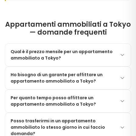
Appartamenti ammobiliati a Tokyo
— domande frequenti
Qual è il prezzo mensile per un appartamento
ammobiliato a Tokyo?
Gli appartamenti ammobiliati di Modern Living Tokyo
Ho bisogno di un garante per affittare un
partono da circa ¥40,000/mese per camere private
appartamento ammobiliato a Tokyo?
in share house e arrivano fino a oltre ¥300,000/mese
per monolocali di lusso a Shibuya o Minato. Ogni
No. A differenza degli affitti tradizionali giapponesi,
prezzo è tutto incluso — mobili, elettrodomestici, Wi-
Per quanto tempo posso affittare un
Modern Living Tokyo non richiede un garante
appartamento ammobiliato a Tokyo?
Fi e utenze sono già compresi.
giapponese, un deposito cauzionale non rimborsabile
o commissioni di agenzia. Accettiamo residenti
Il soggiorno minimo è solitamente di 1 mese per i
internazionali con passaporto valido, visto e prova di
Posso trasferirmi in un appartamento
nostri appartamenti mensili, e la maggior parte dei
ammobiliato lo stesso giorno in cui faccio
reddito o risparmi sufficienti.
residenti resta tra i 3 mesi e i 2 anni. Sono disponibili
domanda?