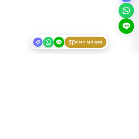
Vista Mappa
TIPI DI IMMOBILI
Appartamenti arredati Tokyo
Share Houses Tokyo
Mansioni settimanali Tokyo
Share house per studenti
Share house per coppie