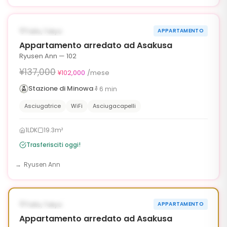
1
/
6
‹
›
¥35,000 OFF
DISPONIBILE ORA
Taito, Tokyo
APPARTAMENTO
90g
Appartamento arredato ad Asakusa
Ryusen Ann — 102
¥137,000
¥102,000
/mese
Stazione di Minowa
6
min
Asciugatrice
WiFi
Asciugacapelli
1LDK
19.3m²
Trasferisciti oggi!
Ryusen Ann
1
/
6
‹
›
¥35,000 OFF
DISPONIBILE ORA
Taito, Tokyo
APPARTAMENTO
90g
Appartamento arredato ad Asakusa