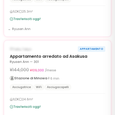
1LDK
25.3m²
Trasferisciti oggi!
Ryusen Ann
1
/
6
‹
›
¥35,000 OFF
DISPONIBILE ORA
Taito, Tokyo
APPARTAMENTO
90g
Appartamento arredato ad Asakusa
Ryusen Ann — 301
¥144,000
¥109,000
/mese
Stazione di Minowa
6
min
Asciugatrice
WiFi
Asciugacapelli
1LDK
24.6m²
Trasferisciti oggi!