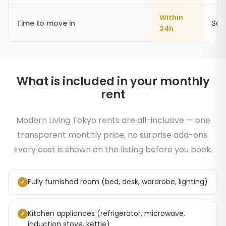
Within
Time to move in
Sam
24h
What is included in your monthly
rent
Modern Living Tokyo rents are all-inclusive — one
transparent monthly price, no surprise add-ons.
Every cost is shown on the listing before you book.
Fully furnished room (bed, desk, wardrobe, lighting)
✓
Kitchen appliances (refrigerator, microwave,
✓
induction stove, kettle)