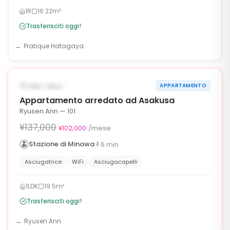
1R
16.22m²
Trasferisciti oggi!
Pratique Hatagaya
1
/
6
‹
›
¥35,000 OFF
DISPONIBILE ORA
Taito, Tokyo
APPARTAMENTO
90g
Appartamento arredato ad Asakusa
Ryusen Ann — 101
¥137,000
¥102,000
/mese
Stazione di Minowa
6
min
Asciugatrice
WiFi
Asciugacapelli
1LDK
19.5m²
Trasferisciti oggi!
Ryusen Ann