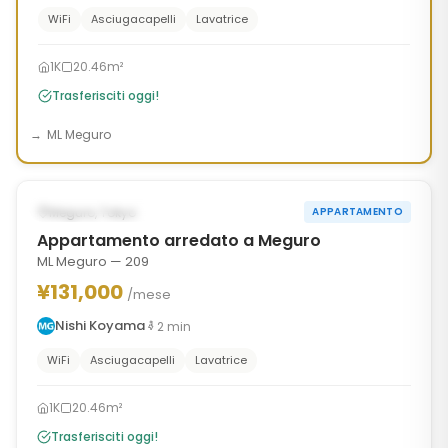
WiFi
Asciugacapelli
Lavatrice
1K
20.46m²
Trasferisciti oggi!
ML Meguro
1
/
10
‹
›
DISPONIBILE ORA
Meguro, Tokyo
APPARTAMENTO
Appartamento arredato a Meguro
ML Meguro — 209
¥131,000
/mese
Nishi Koyama
2
min
WiFi
Asciugacapelli
Lavatrice
1K
20.46m²
Trasferisciti oggi!