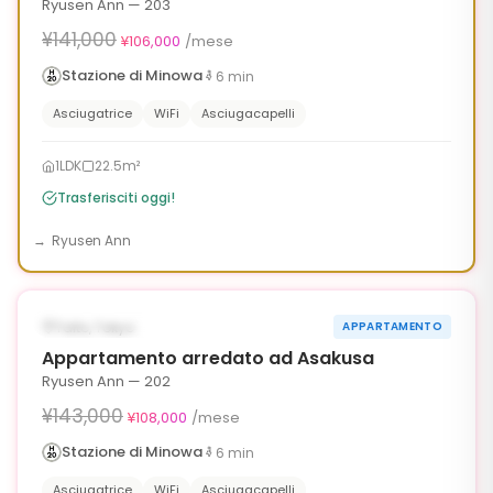
Ryusen Ann — 203
¥141,000
¥106,000
/mese
Stazione di Minowa
6
min
Asciugatrice
WiFi
Asciugacapelli
1LDK
22.5m²
Trasferisciti oggi!
Ryusen Ann
1
/
6
‹
›
¥35,000 OFF
DISPONIBILE ORA
Taito, Tokyo
APPARTAMENTO
90g
Appartamento arredato ad Asakusa
Ryusen Ann — 202
¥143,000
¥108,000
/mese
Stazione di Minowa
6
min
Asciugatrice
WiFi
Asciugacapelli