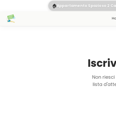
🏠
Appartamento Spazioso 2 C
H
Iscri
Non riesci
lista d'a