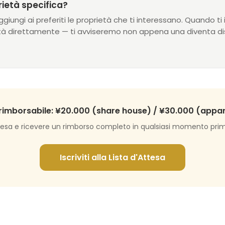
rietà specifica?
ggiungi ai preferiti le proprietà che ti interessano. Quando ti is
età direttamente — ti avviseremo non appena una diventa dis
rimborsabile: ¥20.000 (share house) / ¥30.000 (app
'attesa e ricevere un rimborso completo in qualsiasi momento prim
Iscriviti alla Lista d'Attesa