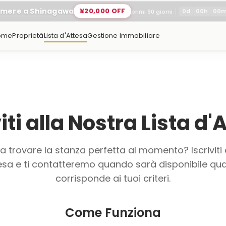
amere a Shinagawa
¥20,000 OFF
0
d
00
h
00
primi 90 giorni
ome
Proprietà
Lista d'Attesa
Gestione Immobiliare
viti alla Nostra Lista d'
 a trovare la stanza perfetta al momento? Iscriviti 
ttesa e ti contatteremo quando sarà disponibile qu
corrisponde ai tuoi criteri.
Come Funziona