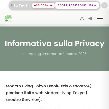
🔆
¥30,000 OFF
SCOPRI LE DISPONIBILITÀ
La Tua Nuova Vita a Meguro Ti Aspetta
✕
Informativa sulla Privacy
Ultimo aggiornamento: Febbraio 2026
Modern Living Tokyo («noi», «ci» o «nostro»)
gestisce il sito web Modern Living Tokyo (il
«nostro Servizio»).