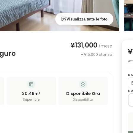
Visualizza tutte le foto
¥131,000
/mese
¥
guro
+ ¥15,000 utenze
Af
DA
NU
20.46
m²
Disponibile Ora
Superficie
Disponibilità