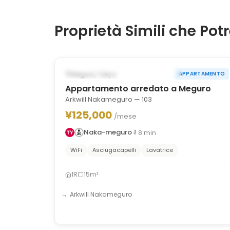
Proprietà Simili che Pot
1
/
10
‹
›
POSSIBILMENTE DAL OCT 31, 2026
Meguro, Tokyo
APPARTAMENTO
Appartamento arredato a Meguro
Arkwill Nakameguro — 103
¥125,000
/mese
Naka-meguro
8
min
WiFi
Asciugacapelli
Lavatrice
1R
15m²
Arkwill Nakameguro