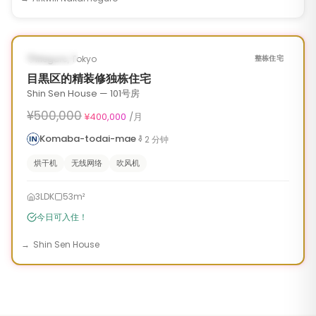
1
/
10
‹
›
¥100,000 OFF
即可入住
Meguro, Tokyo
整栋住宅
目黒区的精装修独栋住宅
Shin Sen House — 101号房
¥500,000
¥400,000
/月
Komaba-todai-mae
2
分钟
烘干机
无线网络
吹风机
3LDK
53m²
今日可入住！
Shin Sen House