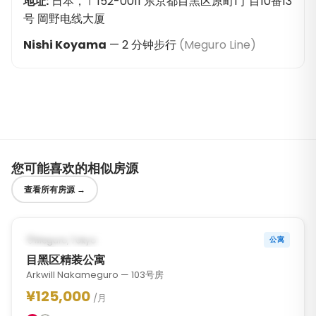
地址
:
日本，〒152-0011 东京都目黑区原町1丁目10番13
号 岡野电线大厦
Nishi Koyama
—
2
分钟步行
(
Meguro Line
)
您可能喜欢的相似房源
查看所有房源
→
1
/
10
‹
›
预计OCT 31, 2026起可入住
Meguro, Tokyo
公寓
目黑区精装公寓
Arkwill Nakameguro — 103号房
¥125,000
/月