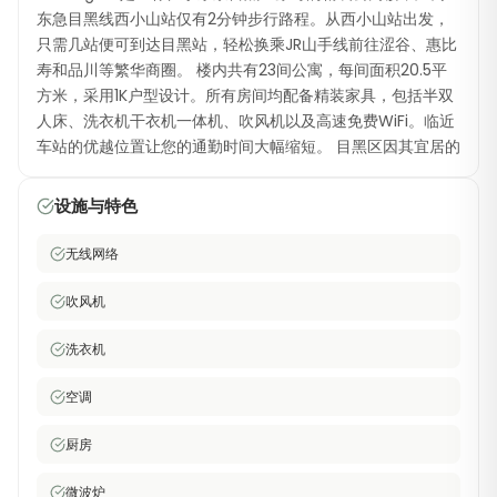
东急目黑线西小山站仅有2分钟步行路程。从西小山站出发，
只需几站便可到达目黑站，轻松换乘JR山手线前往涩谷、惠比
寿和品川等繁华商圈。 楼内共有23间公寓，每间面积20.5平
方米，采用1K户型设计。所有房间均配备精装家具，包括半双
人床、洗衣机干衣机一体机、吹风机以及高速免费WiFi。临近
车站的优越位置让您的通勤时间大幅缩短。 目黑区因其宜居的
住宅环境而闻名，拥有景色宜人的目黑川（樱花季节尤为壮
观）、设计感十足的咖啡厅以及丰富多样的本地和国际美食选
设施与特色
择。西小山地区洋溢着温暖的社区氛围，还有人气旺盛的商业
街。这间精装月租公寓是专业人士的理想选择，让您在东京最
无线网络
受欢迎的行政区之一居住，同时享受极其便利的车站通勤体
验。
吹风机
洗衣机
空调
厨房
微波炉