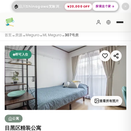
🏠
¥20,000 OFF
探索这个家
品川Shinagawa宽敞两居室公寓
✕
首页
→
房源
→
Meguro
→
ML Meguro
→
307号房
即可入住
查看所有照片
公寓
目黑区精装公寓