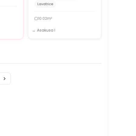
Lavatrice
10.02m²
Asakusa I