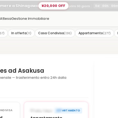
amere a Shinagawa
¥20,000 OFF
0
d
00
h
00
primi 90 giorni
'Attesa
Gestione Immobiliare
In offerta
Casa Condivisa
Appartamento
67
)
(
11
)
(
136
)
(
277
)
ses ad Asakusa
mensile — trasferimento entro 24h dalla
1
/
7
1
/
6
›
‹
›
¥35,000 OFF
DISPONIBILE ORA
NDIVISA
Taito, Tokyo
APPARTAMENTO
90g
ad