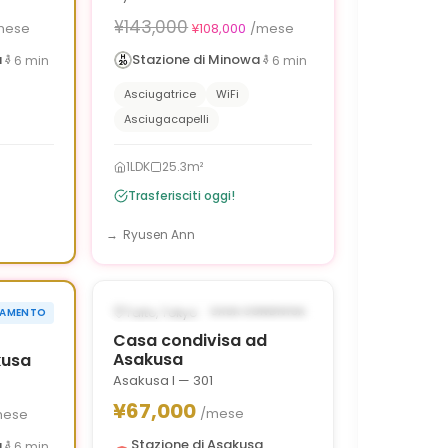
¥143,000
mese
¥108,000
/mese
a
Stazione di Minowa
6
min
6
min
Asciugatrice
WiFi
Asciugacapelli
1LDK
25.3m²
Trasferisciti oggi!
Ryusen Ann
1
/
8
1
/
6
‹
›
›
35,000 OFF
DISPONIBILE DAL AUG 14, 2026
Taito, Tokyo
CASA CONDIVISA
TAMENTO
0g
Casa condivisa ad
Asakusa
kusa
Asakusa I — 301
¥67,000
/mese
mese
Stazione di Asakusa
a
6
min