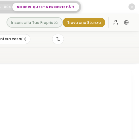
m
00
s
SCOPRI QUESTA PROPRIETÀ
✕
Inserisci la Tua Proprietà
Trova una Stanza
Accedi
Intera casa
(
3
)