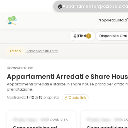
🏠
Appartamento Spazioso 2 C
Proprietà
Lista d
Filtri
Disponibile Ora
(
1
Cancella tutti i filtri
Taito
Home
›
Asakusa
Appartamenti Arredati e Share Hou
Appartamenti arredati e stanze in share house pronti per affitto 
prenotazione.
Mostrando
1
-
12
di
15
proprietà
Copia link
1
/
7
‹
›
‹
DISPONIBILE ORA
DISPONIBILE ORA
Taito, Tokyo
Taito, Tokyo
CASA CONDIVISA
CASA CO
Casa condivisa ad
Casa condivisa 