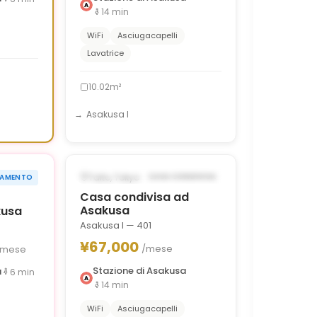
14
min
WiFi
Asciugacapelli
Lavatrice
10.02m²
Asakusa I
1
/
9
1
/
6
‹
›
›
35,000 OFF
POSSIBILMENTE DAL SEP 16, 2026
Taito, Tokyo
CASA CONDIVISA
TAMENTO
0g
Casa condivisa ad
Asakusa
kusa
Asakusa I — 401
¥67,000
/mese
/mese
Stazione di Asakusa
a
6
min
14
min
WiFi
Asciugacapelli