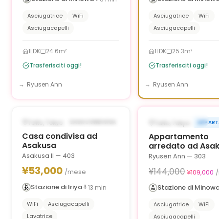
Asciugatrice
WiFi
Asciugatrice
WiFi
Asciugacapelli
Asciugacapelli
1LDK
24.6m²
1LDK
25.3m²
Trasferisciti oggi!
Trasferisciti oggi!
Ryusen Ann
Ryusen Ann
1
/
7
‹
›
‹
¥
DISPONIBILE DAL AUG 30, 2026
DISPONIBILE DAL SEP 3, 2026
Taito, Tokyo
CASA CONDIVISA
Taito, Tokyo
APPAR
9
Casa condivisa ad
Appartamento
Asakusa
arredato ad Asa
Asakusa II — 403
Ryusen Ann — 303
¥53,000
¥144,000
/mese
¥109,000
Stazione di Iriya
Stazione di Minow
13
min
WiFi
Asciugacapelli
Asciugatrice
WiFi
Lavatrice
Asciugacapelli