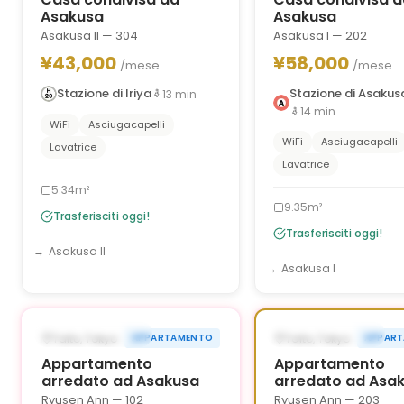
Asakusa
Asakusa
Asakusa II — 304
Asakusa I — 202
¥43,000
¥58,000
/mese
/mese
Stazione di Iriya
Stazione di Asakus
13
min
14
min
WiFi
Asciugacapelli
WiFi
Asciugacapelli
Lavatrice
Lavatrice
5.34m²
9.35m²
Trasferisciti oggi!
Trasferisciti oggi!
Asakusa II
Asakusa I
1
/
6
‹
›
‹
¥35,000 OFF
¥
DISPONIBILE ORA
DISPONIBILE ORA
Taito, Tokyo
Taito, Tokyo
APPARTAMENTO
APPAR
90g
9
Appartamento
Appartamento
arredato ad Asakusa
arredato ad Asa
Ryusen Ann — 102
Ryusen Ann — 203