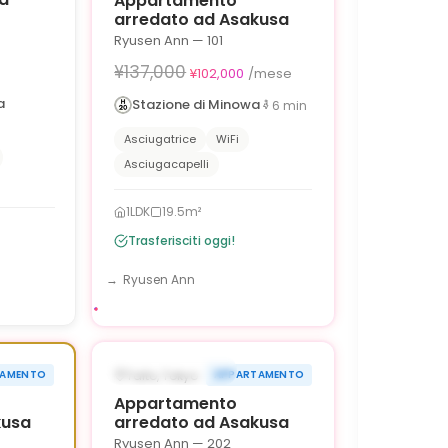
Appartamento
arredato ad Asakusa
Ryusen Ann — 101
¥137,000
¥102,000
/mese
a
Stazione di Minowa
6
min
Asciugatrice
WiFi
Asciugacapelli
1LDK
19.5m²
Trasferisciti oggi!
Ryusen Ann
1
/
6
1
/
6
›
‹
›
35,000 OFF
¥35,000 OFF
DISPONIBILE ORA
Taito, Tokyo
TAMENTO
APPARTAMENTO
0g
90g
Appartamento
kusa
arredato ad Asakusa
Ryusen Ann — 202