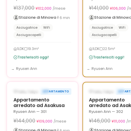
¥137,000
¥141,000
¥102,000
/mese
¥106,000
/
Stazione di Minowa
Stazione di Minow
6
min
Asciugatrice
WiFi
Asciugatrice
WiFi
Asciugacapelli
Asciugacapelli
1LDK
19.3m²
1LDK
22.5m²
Trasferisciti oggi!
Trasferisciti oggi!
Ryusen Ann
Ryusen Ann
1
/
6
‹
›
‹
¥35,000 OFF
¥
DISPONIBILE ORA
DISPONIBILE ORA
Taito, Tokyo
Taito, Tokyo
APPARTAMENTO
APPAR
90g
9
Appartamento
Appartamento
arredato ad Asakusa
arredato ad Asa
Ryusen Ann — 301
Ryusen Ann — 302
¥144,000
¥146,000
¥109,000
/mese
¥111,000
/
Stazione di Minowa
Stazione di Minow
6
min