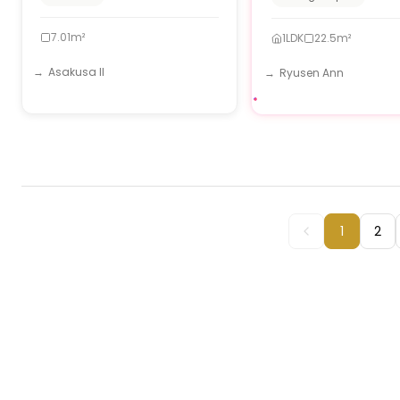
7.01m²
1LDK
22.5m²
Asakusa II
Ryusen Ann
1
2