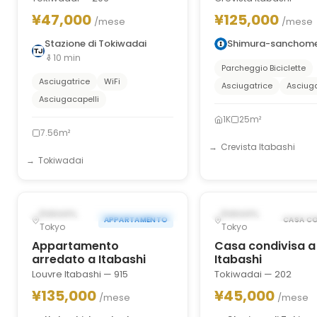
¥47,000
¥125,000
/mese
/mese
Stazione di Tokiwadai
Shimura-sanchom
10
min
Parcheggio Biciclette
Asciugatrice
WiFi
Asciugatrice
Asciuga
Asciugacapelli
1K
25m²
7.56m²
Crevista Itabashi
Tokiwadai
1
/
6
‹
›
‹
POSSIBILMENTE DAL JAN 1, 2027
POSSIBILMENTE DAL AP
Itabashi,
Itabashi,
APPARTAMENTO
CASA CO
Tokyo
Tokyo
Appartamento
Casa condivisa a
arredato a Itabashi
Itabashi
Louvre Itabashi — 915
Tokiwadai — 202
¥135,000
¥45,000
/mese
/mese