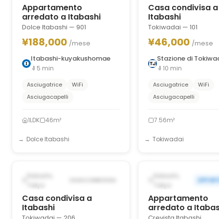
Appartamento
Casa condivisa a
arredato a Itabashi
Itabashi
Dolce Itabashi — 901
Tokiwadai — 101
¥188,000
¥46,000
/mese
/mese
Itabashi-kuyakushomae
Stazione di Tokiwa
5
min
10
min
Asciugatrice
WiFi
Asciugatrice
WiFi
Asciugacapelli
Asciugacapelli
1LDK
46m²
7.56m²
Dolce Itabashi
Tokiwadai
1
/
8
‹
›
‹
POSSIBILMENTE DAL OCT 11,
POSSIBILMENTE DAL N
Itabashi,
Itabashi,
CASA CONDIVISA
APPAR
2026
2026
Tokyo
Tokyo
Casa condivisa a
Appartamento
Itabashi
arredato a Itabas
Tokiwadai — 206
Crevista Itabashi