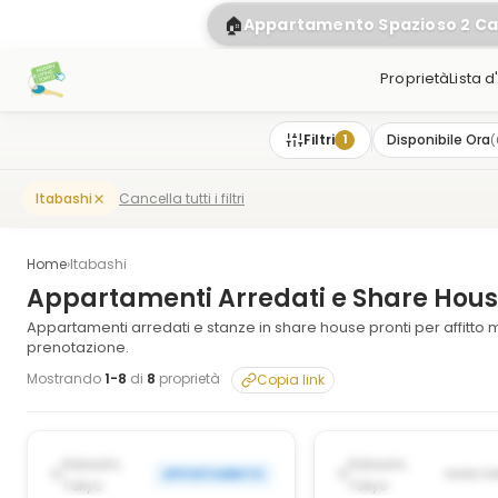
🏠
Appartamento Spazioso 2 C
Proprietà
Lista d
Filtri
Disponibile Ora
(
1
Cancella tutti i filtri
Itabashi
Home
›
Itabashi
Appartamenti Arredati e Share Hous
Appartamenti arredati e stanze in share house pronti per affitto 
prenotazione.
Mostrando
1
-
8
di
8
proprietà
Copia link
1
/
6
‹
›
‹
POSSIBILMENTE DAL SEP 22,
POSSIBILMENTE DAL S
Itabashi,
Itabashi,
APPARTAMENTO
CASA CO
2026
2026
Tokyo
Tokyo