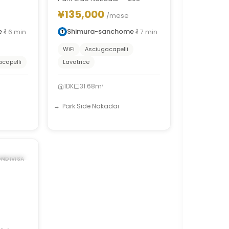
¥135,000
/mese
e
Shimura-sanchome
6
min
7
min
WiFi
Asciugacapelli
capelli
Lavatrice
1DK
31.68m²
Park Side Nakadai
1
/
9
›
R 1, 2028
NDIVISA