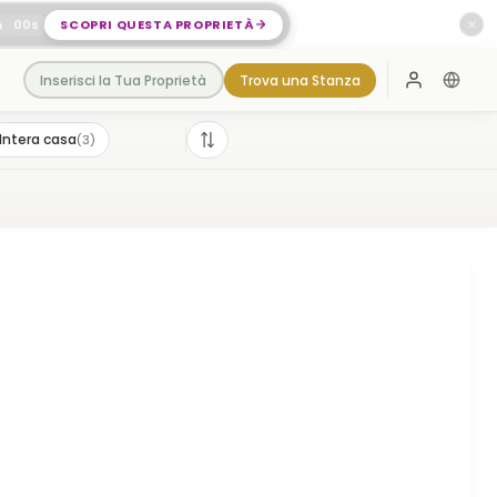
m
00
s
SCOPRI QUESTA PROPRIETÀ
✕
Inserisci la Tua Proprietà
Trova una Stanza
Accedi
Intera casa
(
3
)