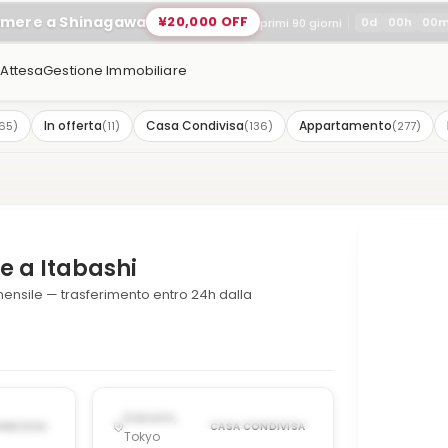
amere a Shinagawa
¥20,000 OFF
0
d
00
h
00
primi 90 giorni
'Attesa
Gestione Immobiliare
In offerta
Casa Condivisa
Appartamento
65
)
(
11
)
(
136
)
(
277
)
e a Itabashi
mensile — trasferimento entro 24h dalla
1
/
9
1
/
8
›
‹
›
EP 24,
POSSIBILMENTE DAL OCT 1, 2026
Itabashi,
NDIVISA
CASA CONDIVISA
Tokyo