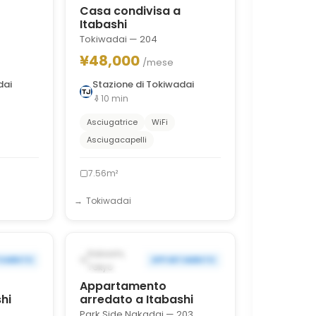
Casa condivisa a
Itabashi
Tokiwadai — 204
¥48,000
/mese
dai
Stazione di Tokiwadai
10
min
Asciugatrice
WiFi
Asciugacapelli
7.56m²
Tokiwadai
1
/
6
1
/
6
›
‹
›
OV 15,
POSSIBILMENTE DAL DEC 21,
Itabashi,
TAMENTO
APPARTAMENTO
2026
Tokyo
Appartamento
hi
arredato a Itabashi
Park Side Nakadai — 203