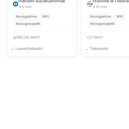
Itabashi-kuyakushomae
Stazione di Tokiwa
5
min
10
min
Asciugatrice
WiFi
Asciugatrice
WiFi
Asciugacapelli
Asciugacapelli
1DK
25.66m²
7.56m²
Louvre Itabashi
Tokiwadai