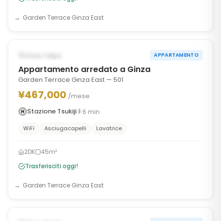
Garden Terrace Ginza East
1
/
10
‹
›
DISPONIBILE ORA
Chuo, Tokyo
APPARTAMENTO
Appartamento arredato a Ginza
Garden Terrace Ginza East — 501
¥467,000
/mese
Stazione Tsukiji
6
min
WiFi
Asciugacapelli
Lavatrice
2DK
45m²
Trasferisciti oggi!
Garden Terrace Ginza East
1
/
10
‹
›
DISPONIBILE DAL AUG 12, 2026