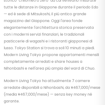
storico "chilometro zero" da cui venivano misurate
tutte le distanze in Giappone durante il periodo Edo
— ed è sede di Mitsukoshi, il più antico grande
magazzino del Giappone. Oggi l'area fonde
elegantemente l'architettura storica preservata
con i moderni servizi finanziari, le tradizionali
pasticcerie di wagashi e i ristoranti giapponesi di
lusso. Tokyo Station si trova a soli 10 minuti a piedi.
Modern Living Tokyo propone appartamenti mensili
completamente arredati e share houses a
Nihonbashi e nell'area più ampia del ward di Chuo.
Modern Living Tokyo ha attualmente 7 camere
arredate disponibili a Nihonbashi, da ¥467,000/mese
(media ¥467,000/mese) — senza key money né
garante.