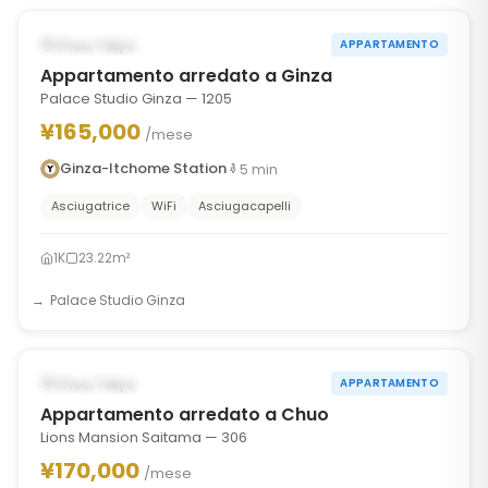
‹
›
POSSIBILMENTE DAL SEP 26, 2026
Chuo, Tokyo
APPARTAMENTO
Appartamento arredato a Ginza
Palace Studio Ginza — 1205
¥165,000
/mese
Ginza-Itchome Station
5
min
Asciugatrice
WiFi
Asciugacapelli
1K
23.22m²
Palace Studio Ginza
1
/
6
‹
›
POSSIBILMENTE DAL AUG 1, 2027
Chuo, Tokyo
APPARTAMENTO
Appartamento arredato a Chuo
Lions Mansion Saitama — 306
¥170,000
/mese