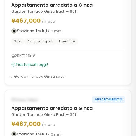
Appartamento arredato a Ginza
Garden Terrace Ginza East — 601
¥467,000
/mese
Stazione Tsukiji
6
min
WiFi
Asciugacapelli
Lavatrice
2DK
45m²
Trasferisciti oggi!
Garden Terrace Ginza East
1
/
10
‹
›
DISPONIBILE ORA
Chuo, Tokyo
APPARTAMENTO
Appartamento arredato a Ginza
Garden Terrace Ginza East — 301
¥467,000
/mese
Stazione Tsukiji
6
min