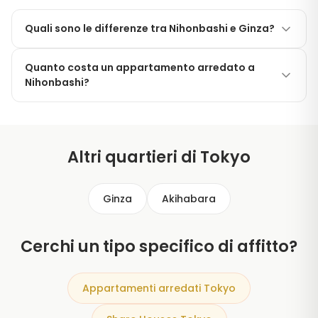
Quali sono le differenze tra Nihonbashi e Ginza?
Nihonbashi ha un carattere più storico e tipicamente
Quanto costa un appartamento arredato a
giapponese — con pasticcerie di wagashi, ponti del
Nihonbashi?
periodo Edo e il celebre Mitsukoshi — mentre Ginza è
dominata dai brand internazionali di lusso. Entrambe
Gli studios arredati a Nihonbashi costano
le zone si raggiungono facilmente a piedi l'una
indicativamente tra ¥110,000 e ¥190,000 al mese. Le
dall'altra.
camere in share house nell'area più ampia del ward di
Altri quartieri di Tokyo
Chuo partono da circa ¥60,000.
Ginza
Akihabara
Cerchi un tipo specifico di affitto?
Appartamenti arredati Tokyo