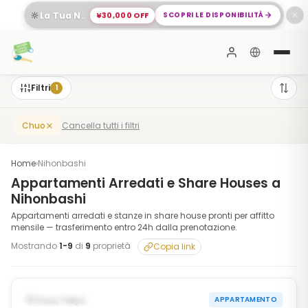
🔆
¥30,000 OFF
SCOPRI LE DISPONIBILITÀ
La Tua Nuova Vita a Meguro Ti Aspetta
✕
Filtri
1
Cancella tutti i filtri
Chuo
Home
›
Nihonbashi
Appartamenti Arredati e Share Houses a
Nihonbashi
Appartamenti arredati e stanze in share house pronti per affitto
mensile — trasferimento entro 24h dalla prenotazione.
Mostrando
1
-
9
di
9
proprietà
Copia link
1
/
10
‹
›
DISPONIBILE ORA
Chuo, Tokyo
APPARTAMENTO