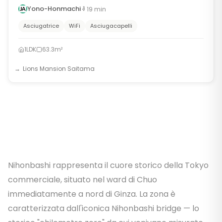
Yono-Honmachi
19
min
Asciugatrice
WiFi
Asciugacapelli
1LDK
63.3m²
Lions Mansion Saitama
Nihonbashi rappresenta il cuore storico della Tokyo
commerciale, situato nel ward di Chuo
immediatamente a nord di Ginza. La zona è
caratterizzata dall'iconica Nihonbashi bridge — lo