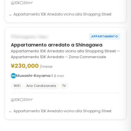
1DK
30m²
Appartamento 1DK Arredato vicino alla Shopping Street
1
/
10
‹
›
DISPONIBILE DAL MAR 1, 2027
Shinagawa, Tokyo
APPARTAMENTO
Appartamento arredato a Shinagawa
Appartamento 1DK Arredato vicino alla Shopping Street —
Appartamento 1DK Arredato – Zona Commerciale
¥230,000
/mese
Musashi-Koyama
8
min
WiFi
Aria Condizionata
TV
1DK
30m²
Appartamento 1DK Arredato vicino alla Shopping Street