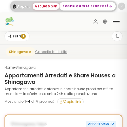
🏠
¥20,000 OFF
SCOPRI QUESTA PROPRIETÀ
Appartamento Spazioso 2 Camere a Shinagawa
✕
Filtri
1
Cancella tutti i filtri
Shinagawa
Home
›
Shinagawa
Appartamenti Arredati e Share Houses a
Shinagawa
Appartamenti arredati e stanze in share house pronti per affitto
mensile — trasferimento entro 24h dalla prenotazione.
Mostrando
1
-
4
di
4
proprietà
Copia link
1
/
7
‹
›
¥20,000 OFF
DISPONIBILE ORA
Shinagawa, Tokyo
APPARTAMENTO
90g