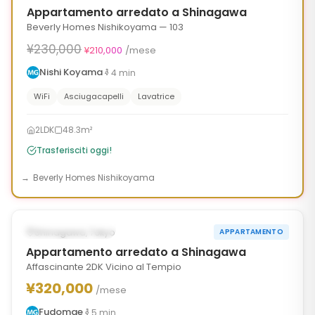
Appartamento arredato a Shinagawa
Beverly Homes Nishikoyama — 103
¥230,000
¥210,000
/mese
Nishi Koyama
4
min
WiFi
Asciugacapelli
Lavatrice
2LDK
48.3m²
Trasferisciti oggi!
Beverly Homes Nishikoyama
1
/
10
‹
›
DISPONIBILE ORA
Shinagawa, Tokyo
APPARTAMENTO
Appartamento arredato a Shinagawa
Affascinante 2DK Vicino al Tempio
¥320,000
/mese
Fudomae
5
min