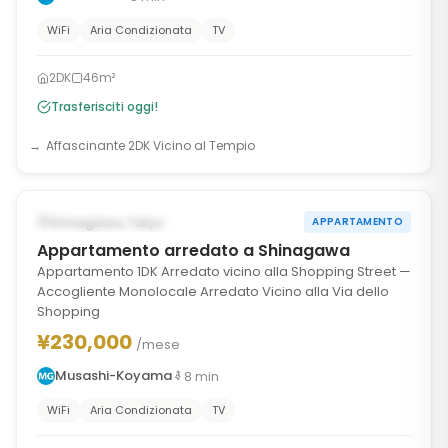
WiFi
Aria Condizionata
TV
2DK
46m²
Trasferisciti oggi!
Affascinante 2DK Vicino al Tempio
1
/
10
‹
›
DISPONIBILE DAL DEC 15, 2026
Shinagawa, Tokyo
APPARTAMENTO
Appartamento arredato a Shinagawa
Appartamento 1DK Arredato vicino alla Shopping Street —
Accogliente Monolocale Arredato Vicino alla Via dello
Shopping
¥230,000
/mese
Musashi-Koyama
8
min
WiFi
Aria Condizionata
TV