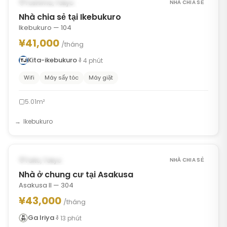
CÓ THỂ TỪ DEC 14, 2026
Toshima, Tokyo
NHÀ CHIA SẺ
Nhà chia sẻ tại Ikebukuro
Ikebukuro — 104
¥41,000
/tháng
Kita-ikebukuro
4
phút
Wifi
Máy sấy tóc
Máy giặt
5.01m²
Ikebukuro
1
/
7
‹
›
CÓ SẴN NGAY
Taito, Tokyo
NHÀ CHIA SẺ
Nhà ở chung cư tại Asakusa
Asakusa II — 304
¥43,000
/tháng
Ga Iriya
13
phút