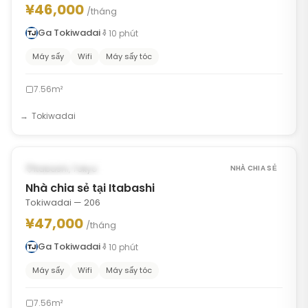
¥46,000
/tháng
Ga Tokiwadai
10
phút
Máy sấy
Wifi
Máy sấy tóc
7.56m²
Tokiwadai
1
/
8
‹
›
CÓ THỂ TỪ OCT 11, 2026
Itabashi, Tokyo
NHÀ CHIA SẺ
Nhà chia sẻ tại Itabashi
Tokiwadai — 206
¥47,000
/tháng
Ga Tokiwadai
10
phút
Máy sấy
Wifi
Máy sấy tóc
7.56m²