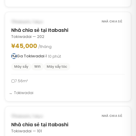
1
/
9
‹
›
CÓ THỂ TỪ APR 1, 2028
Itabashi, Tokyo
NHÀ CHIA SẺ
Nhà chia sẻ tại Itabashi
Tokiwadai — 202
¥45,000
/tháng
Ga Tokiwadai
10
phút
Máy sấy
Wifi
Máy sấy tóc
7.56m²
Tokiwadai
1
/
9
‹
›
CÓ THỂ TỪ SEP 24, 2026
Itabashi, Tokyo
NHÀ CHIA SẺ
Nhà chia sẻ tại Itabashi
Tokiwadai — 101