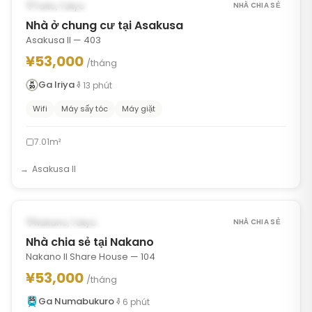
CÓ SẴN TỪ AUG 30, 2026
Taito, Tokyo
NHÀ CHIA SẺ
Nhà ở chung cư tại Asakusa
Asakusa II — 403
¥53,000
/tháng
Ga Iriya
13
phút
Wifi
Máy sấy tóc
Máy giặt
7.01m²
Asakusa II
1
/
7
‹
›
CÓ SẴN NGAY
Nakano, Tokyo
NHÀ CHIA SẺ
Nhà chia sẻ tại Nakano
Nakano II Share House — 104
¥53,000
/tháng
Ga Numabukuro
6
phút