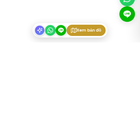
Xem bản đồ
LOẠI HÌNH BẤT ĐỘNG SẢN
Căn Hộ Có Nội Thất Tokyo
Share Houses Tokyo
Weekly Mansions Tokyo
Share House Cho Sinh Viên
Share House Cho Cặp Đôi
Share House Cho Người Nước Ngoài