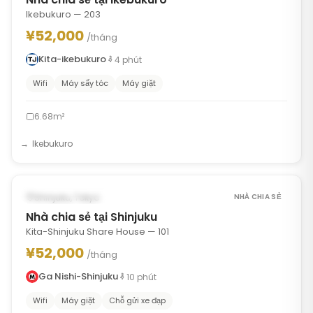
Ikebukuro — 203
¥52,000
/tháng
Kita-ikebukuro
4
phút
Wifi
Máy sấy tóc
Máy giặt
6.68m²
Ikebukuro
1
/
7
‹
›
CÓ THỂ TỪ SEP 17, 2026
Shinjuku, Tokyo
NHÀ CHIA SẺ
Nhà chia sẻ tại Shinjuku
Kita-Shinjuku Share House — 101
¥52,000
/tháng
Ga Nishi-Shinjuku
10
phút
Wifi
Máy giặt
Chỗ gửi xe đạp