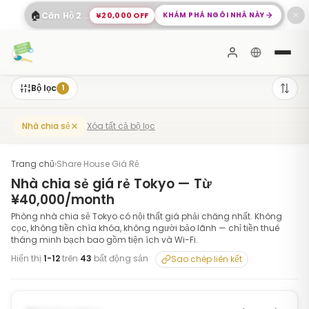
🏠
¥20,000 OFF
KHÁM PHÁ NGÔI NHÀ NÀY
Căn Hộ 2 Phòng Ngủ Rộng Rãi Shinagawa
✕
Bộ lọc
1
Xóa tất cả bộ lọc
Nhà chia sẻ
Trang chủ
›
Share House Giá Rẻ
Nhà chia sẻ giá rẻ Tokyo — Từ
¥40,000/month
Phòng nhà chia sẻ Tokyo có nội thất giá phải chăng nhất. Không
cọc, không tiền chìa khóa, không người bảo lãnh — chỉ tiền thuê
tháng minh bạch bao gồm tiện ích và Wi-Fi.
Hiển thị
1
-
12
trên
43
bất động sản
Sao chép liên kết
1
/
6
‹
›