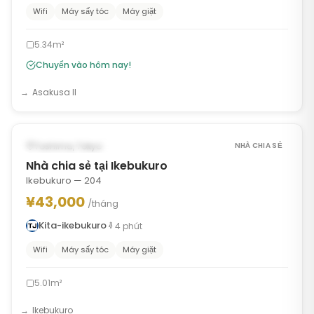
Wifi
Máy sấy tóc
Máy giặt
5.34m²
Chuyển vào hôm nay!
Asakusa II
1
/
10
‹
›
CÓ THỂ TỪ OCT 23, 2026
Toshima, Tokyo
NHÀ CHIA SẺ
Nhà chia sẻ tại Ikebukuro
Ikebukuro — 204
¥43,000
/tháng
Kita-ikebukuro
4
phút
Wifi
Máy sấy tóc
Máy giặt
5.01m²
Ikebukuro