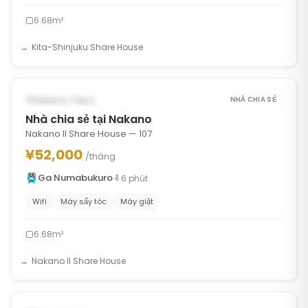
6.68m²
Kita-Shinjuku Share House
1
/
7
‹
›
CÓ THỂ TỪ OCT 1, 2026
Nakano, Tokyo
NHÀ CHIA SẺ
Nhà chia sẻ tại Nakano
Nakano II Share House — 107
¥52,000
/tháng
Ga Numabukuro
6
phút
Wifi
Máy sấy tóc
Máy giặt
6.68m²
Nakano II Share House
1
/
7
‹
›