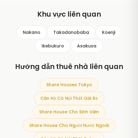
của Modern Living Tokyo, share house giá rẻ của
chúng tôi không yêu cầu người bảo lãnh Nhật Bản,
Khu vực liên quan
không tiền lễ và không phí môi giới. Hộ chiếu hợp lệ và
chứng minh thu nhập hoặc tiết kiệm là đủ.
Nakano
Takadanobaba
Koenji
Ikebukuro
Asakusa
Hướng dẫn thuê nhà liên quan
Share Houses Tokyo
Căn Hộ Có Nội Thất Giá Rẻ
Share House Cho Sinh Viên
Share House Cho Người Nước Ngoài