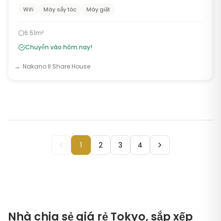
Wifi
Máy sấy tóc
Máy giặt
6.51m²
Chuyển vào hôm nay!
Nakano II Share House
1
2
3
4
Nhà chia sẻ giá rẻ Tokyo, sắp xếp