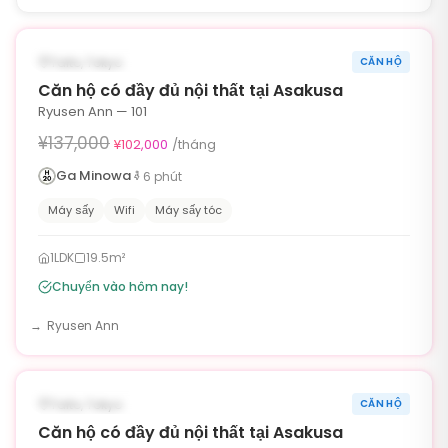
1
/
6
‹
›
¥35,000 OFF
CÓ SẴN NGAY
Taito, Tokyo
CĂN HỘ
90ngày
Căn hộ có đầy đủ nội thất tại Asakusa
Ryusen Ann — 101
¥137,000
¥102,000
/tháng
Ga Minowa
6
phút
Máy sấy
Wifi
Máy sấy tóc
1LDK
19.5m²
Chuyển vào hôm nay!
Ryusen Ann
1
/
6
‹
›
¥35,000 OFF
CÓ SẴN NGAY
Taito, Tokyo
CĂN HỘ
90ngày
Căn hộ có đầy đủ nội thất tại Asakusa