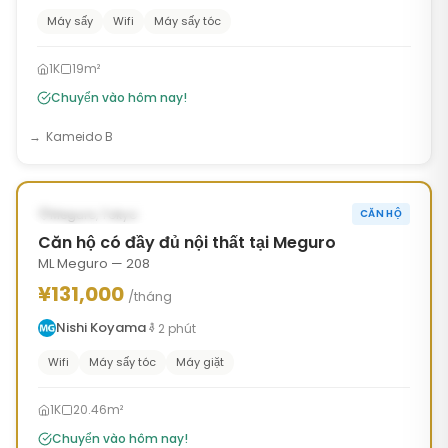
Máy sấy
Wifi
Máy sấy tóc
1K
19m²
Chuyển vào hôm nay!
Kameido B
1
/
10
‹
›
CÓ SẴN NGAY
Meguro, Tokyo
CĂN HỘ
Căn hộ có đầy đủ nội thất tại Meguro
ML Meguro — 208
¥131,000
/tháng
Nishi Koyama
2
phút
Wifi
Máy sấy tóc
Máy giặt
1K
20.46m²
Chuyển vào hôm nay!