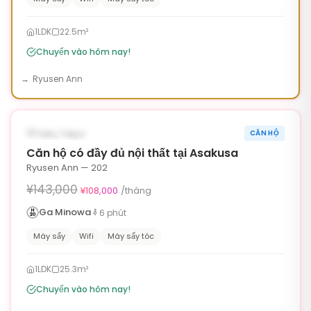
1LDK
22.5m²
Chuyển vào hôm nay!
Ryusen Ann
1
/
6
‹
›
¥35,000 OFF
CÓ SẴN NGAY
Taito, Tokyo
CĂN HỘ
90ngày
Căn hộ có đầy đủ nội thất tại Asakusa
Ryusen Ann — 202
¥143,000
¥108,000
/tháng
Ga Minowa
6
phút
Máy sấy
Wifi
Máy sấy tóc
1LDK
25.3m²
Chuyển vào hôm nay!