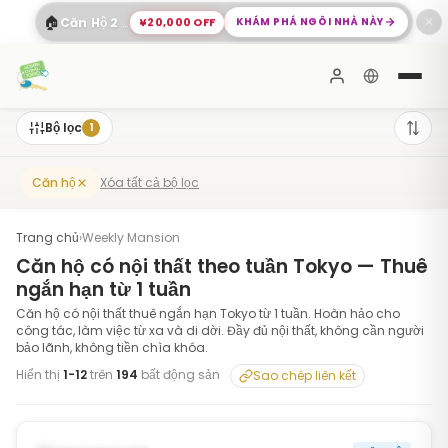
🏠
¥20,000 OFF
KHÁM PHÁ NGÔI NHÀ NÀY
Căn Hộ 2 Phòng Ngủ Rộng Rãi Shinagawa
✕
Bộ lọc
1
Xóa tất cả bộ lọc
Căn hộ
Trang chủ
›
Weekly Mansion
Căn hộ có nội thất theo tuần Tokyo — Thuê
ngắn hạn từ 1 tuần
Căn hộ có nội thất thuê ngắn hạn Tokyo từ 1 tuần. Hoàn hảo cho
công tác, làm việc từ xa và di dời. Đầy đủ nội thất, không cần người
bảo lãnh, không tiền chìa khóa.
Hiển thị
1
-
12
trên
194
bất động sản
Sao chép liên kết
1
/
10
‹
›