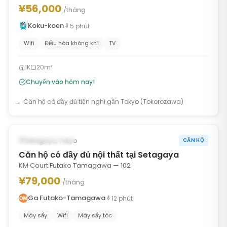
¥56,000
/tháng
Koku-koen
5
phút
Wifi
Điều hòa không khí
TV
1K
20m²
Chuyển vào hôm nay!
Căn hộ có đầy đủ tiện nghi gần Tokyo (Tokorozawa)
1
/
10
‹
›
CÓ SẴN NGAY
Setagaya, Tokyo
CĂN HỘ
Căn hộ có đầy đủ nội thất tại Setagaya
KM Court Futako Tamagawa — 102
¥79,000
/tháng
Ga Futako-Tamagawa
12
phút
Máy sấy
Wifi
Máy sấy tóc