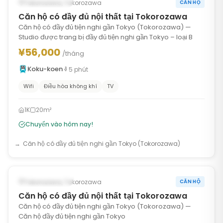
CÓ SẴN NGAY
Tokorozawa, Tokorozawa
CĂN HỘ
Căn hộ có đầy đủ nội thất tại Tokorozawa
Căn hộ có đầy đủ tiện nghi gần Tokyo (Tokorozawa) —
Studio được trang bị đầy đủ tiện nghi gần Tokyo – loại B
¥56,000
/tháng
Koku-koen
5
phút
Wifi
Điều hòa không khí
TV
1K
20m²
Chuyển vào hôm nay!
Căn hộ có đầy đủ tiện nghi gần Tokyo (Tokorozawa)
1
/
10
‹
›
CÓ SẴN NGAY
Tokorozawa, Tokorozawa
CĂN HỘ
Căn hộ có đầy đủ nội thất tại Tokorozawa
Căn hộ có đầy đủ tiện nghi gần Tokyo (Tokorozawa) —
Căn hộ đầy đủ tiện nghi gần Tokyo