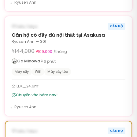
Ryusen Ann
1
/
6
‹
›
¥35,000 OFF
CÓ SẴN NGAY
Taito, Tokyo
CĂN HỘ
90ngày
Căn hộ có đầy đủ nội thất tại Asakusa
Ryusen Ann — 301
¥144,000
¥109,000
/tháng
Ga Minowa
6
phút
Máy sấy
Wifi
Máy sấy tóc
1LDK
24.6m²
Chuyển vào hôm nay!
Ryusen Ann
1
/
6
‹
›
¥35,000 OFF
CÓ SẴN NGAY
Taito, Tokyo
CĂN HỘ
90ngày