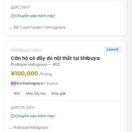
1R
14m²
Chuyển vào hôm nay!
KM Court Futako Tamagawa
1
/
6
‹
›
CÓ SẴN NGAY
Shibuya, Tokyo
CĂN HỘ
Căn hộ có đầy đủ nội thất tại Shibuya
Pratique Hatagaya — 402
¥100,000
/tháng
Ga Hatagaya
8
phút
Wifi
Máy sấy tóc
Máy giặt
1R
16.22m²
Chuyển vào hôm nay!
Pratique Hatagaya