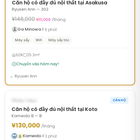
Căn hộ có đầy đủ nội thất tại Asakusa
Ryusen Ann — 302
¥146,000
¥111,000
/tháng
Ga Minowa
6
phút
Máy sấy
Wifi
Máy sấy tóc
1LDK
25.3m²
Chuyển vào hôm nay!
Ryusen Ann
1
/
6
‹
›
CÓ SẴN NGAY
Koto, Tokyo
CĂN HỘ
Căn hộ có đầy đủ nội thất tại Koto
Kameido B — B
¥130,000
/tháng
Kameido
2
phút