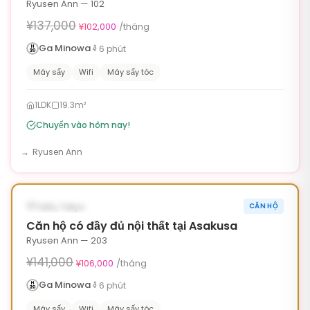
Ryusen Ann — 102
¥137,000
¥102,000
/tháng
Ga Minowa
6
phút
Máy sấy
Wifi
Máy sấy tóc
1LDK
19.3m²
Chuyển vào hôm nay!
Ryusen Ann
1
/
6
‹
›
¥35,000 OFF
CÓ SẴN NGAY
Taito, Tokyo
CĂN HỘ
90ngày
Căn hộ có đầy đủ nội thất tại Asakusa
Ryusen Ann — 203
¥141,000
¥106,000
/tháng
Ga Minowa
6
phút
Máy sấy
Wifi
Máy sấy tóc