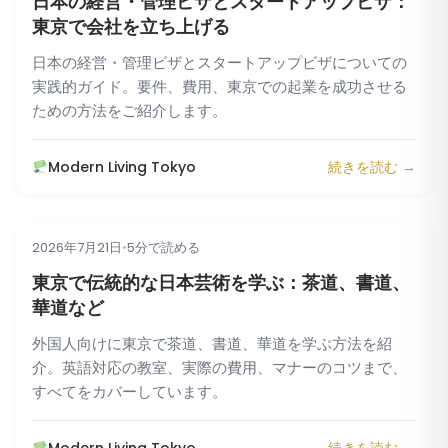
日本の経営・管理ビザとスタートアップビザ：
東京で会社を立ち上げる
日本の経営・管理ビザとスタートアップビザについての
実践的ガイド。要件、費用、東京での起業を成功させる
ための方法をご紹介します。
Modern Living Tokyo
続きを読む →
2026年7月21日
•
5分で読める
文化
東京で伝統的な日本芸術を学ぶ：茶道、書道、
華道など
外国人向けに東京で茶道、書道、華道を学ぶ方法を紹
介。英語対応の教室、実際の費用、マナーのコツまで、
すべてをカバーしています。