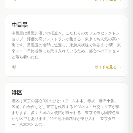
中目黒
中目黒は目黒川沿いの桜並木、こだわりのカフェやセレクトシ
ョップ、評価の高いレストランが集まる、東京でも人気の高い
街です。目黒区の南部に位置し、東急東横線で渋谷まで1駅、東
京メトロ日比谷線にも乗り入れているため、都心へのアクセス
と落ち着いた住…
1駅
ガイドを見る
→
港区
港区は東京の都心3区のひとつで、六本木、赤坂、麻布十番、
広尾、白金台など、東京を代表するビジネス・外交エリアが集
まります。多くの国の大使館が置かれる、東京で最も国際色豊
かな区でもあります。10の地下鉄路線が乗り入れ、東京タワ
ー、六本木ヒルズ…