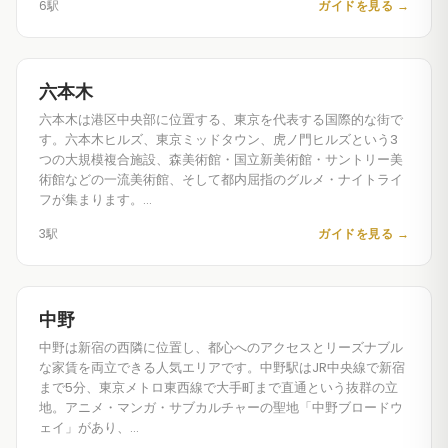
6駅
ガイドを見る
→
六本木
六本木は港区中央部に位置する、東京を代表する国際的な街で
す。六本木ヒルズ、東京ミッドタウン、虎ノ門ヒルズという3
つの大規模複合施設、森美術館・国立新美術館・サントリー美
術館などの一流美術館、そして都内屈指のグルメ・ナイトライ
フが集まります。…
3駅
ガイドを見る
→
中野
中野は新宿の西隣に位置し、都心へのアクセスとリーズナブル
な家賃を両立できる人気エリアです。中野駅はJR中央線で新宿
まで5分、東京メトロ東西線で大手町まで直通という抜群の立
地。アニメ・マンガ・サブカルチャーの聖地「中野ブロードウ
ェイ」があり、…