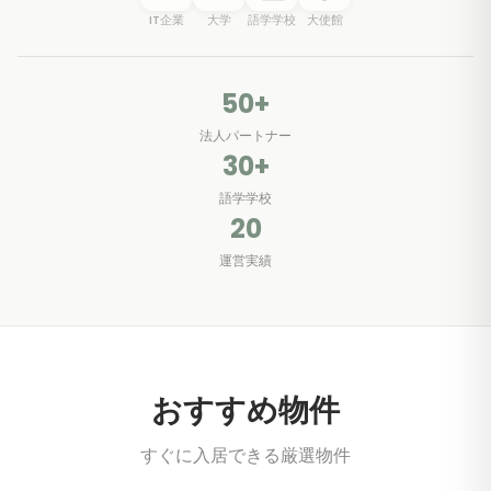
IT企業
大学
語学学校
大使館
50+
法人パートナー
30+
語学学校
20
運営実績
おすすめ物件
すぐに入居できる厳選物件
1
/
5