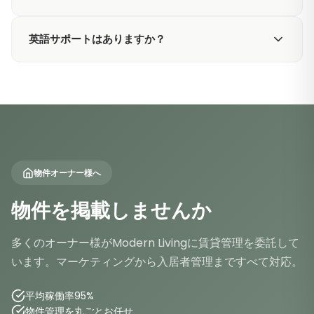
居いただけます！
最短契約期間は1ヶ月です。月単位で延長でき、退去時の
英語サポートはありますか？
ペナルティもありません。
はい！スタッフは完全にバイリンガルです。申込から入
居、メンテナンス依頼まで、英語（もちろん日本語も）で
サポートいたします。
物件オーナー様へ
物件を掲載しませんか
多くのオーナー様がModern Livingに賃貸管理を委託して
います。マーケティングから入居者管理まですべて対応。
平均稼働率95%
物件管理を丸ごとお任せ