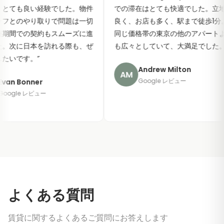
でした。物件
での滞在はとても快適でした。立地が
ました
で問題は一切
良く、お店も多く、駅まで徒歩1分。
フは2
スムーズに進
同じ価格帯の東京の他のアパートより
に解決
れる際も、ぜ
も広々としていて、大満足でした。
”
ベート
本当に
Andrew Milton
AM
Google レビュー
A
よくある質問
賃貸に関するよくあるご質問にお答えします