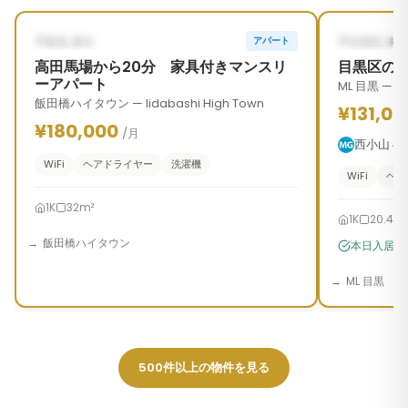
‹
›
‹
2026年9月26日から（予定）
入居可能
新宿, 東京
目黒区, 東京
アパート
高田馬場から20分 家具付きマンスリ
目黒区の
ーアパート
ML 目黒 — 2
飯田橋ハイタウン — Iidabashi High Town
¥131,00
¥180,000
/月
西小山
2
WiFi
ヘアドライヤー
洗濯機
WiFi
ヘア
1K
32m²
1K
20.46
飯田橋ハイタウン
本日入居可
ML 目黒
500件以上の物件を見る