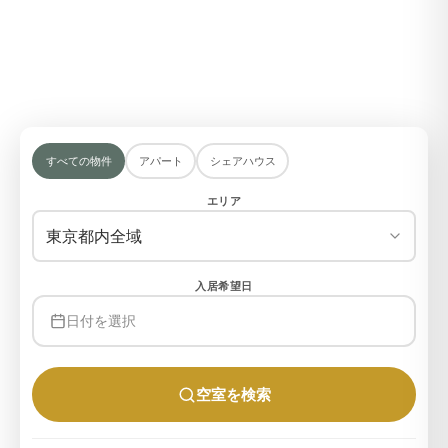
月額4万円から、東京のマンスリーマンション・ウィークリーマン
ション・シェアハウスをご紹介。家具家電付きで初期費用も抑え
られ、保証人不要・最短24時間で入居可能。500室以上から選べ
ます。
すべての物件
アパート
シェアハウス
エリア
東京都内全域
入居希望日
日付を選択
空室を検索