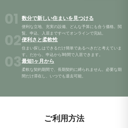
0
1
数分で新しい住まいを見つける
便利な立地、充実の設備、どんな予算にも合う価格。閲
覧、申込、入居まですべてオンラインで完結。
0
2
便利さと柔軟性
住まい探しはできるだけ簡単であるべきだと考えていま
す。だから、申込から1時間で入居できます。
0
3
最短1ヶ月から
柔軟な契約期間で、長期契約に縛られません。必要な期
間だけ滞在し、いつでも退去可能。
ご利用方法