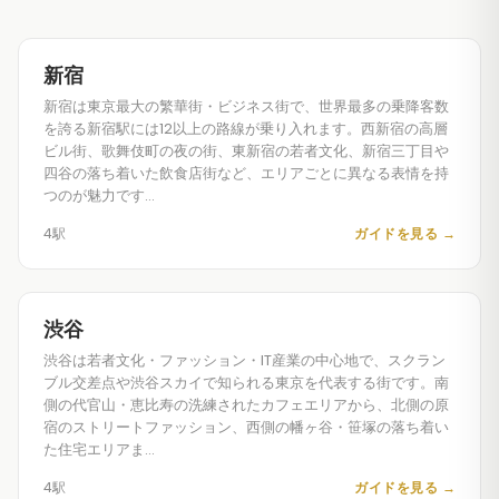
新宿
新宿は東京最大の繁華街・ビジネス街で、世界最多の乗降客数
を誇る新宿駅には12以上の路線が乗り入れます。西新宿の高層
ビル街、歌舞伎町の夜の街、東新宿の若者文化、新宿三丁目や
四谷の落ち着いた飲食店街など、エリアごとに異なる表情を持
つのが魅力です…
4駅
ガイドを見る
→
渋谷
渋谷は若者文化・ファッション・IT産業の中心地で、スクラン
ブル交差点や渋谷スカイで知られる東京を代表する街です。南
側の代官山・恵比寿の洗練されたカフェエリアから、北側の原
宿のストリートファッション、西側の幡ヶ谷・笹塚の落ち着い
た住宅エリアま…
4駅
ガイドを見る
→