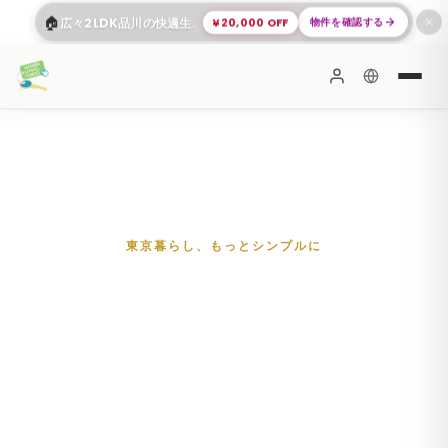
🏠
¥20,000 OFF
物件を確認する
広々2LDK品川の快適生活
✕
保証人不要
24時間以内に入居可能
東京暮らし、もっとシンプルに
東京のマンスリーマンシ
ョン・シェアハウス —
家具家電付き・即日入
居・保証人不要