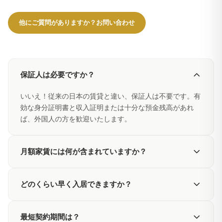
他にご質問がありますか？お問い合わせ
保証人は必要ですか？
いいえ！従来の日本の賃貸と違い、保証人は不要です。有
効な身分証明書と収入証明または十分な預金残高があれ
ば、外国人の方を歓迎いたします。
月額家賃には何が含まれていますか？
オールインクルーシブ料金には、光熱費（水道・電気・ガ
どのくらい早く入居できますか？
ス）、高速WiFi、建物管理費、基本的な家具が含まれま
す。予想外の請求はありません！
ほとんどの申込は数時間以内に承認されます。承認後、お
最短契約期間は？
支払いが確認でき次第、24時間以内に鍵をお渡しして入