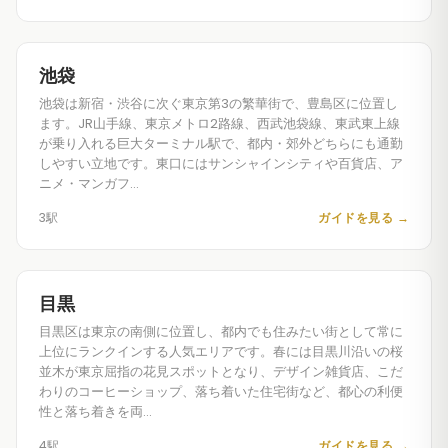
池袋
池袋は新宿・渋谷に次ぐ東京第3の繁華街で、豊島区に位置し
ます。JR山手線、東京メトロ2路線、西武池袋線、東武東上線
が乗り入れる巨大ターミナル駅で、都内・郊外どちらにも通勤
しやすい立地です。東口にはサンシャインシティや百貨店、ア
ニメ・マンガフ…
3駅
ガイドを見る
→
目黒
目黒区は東京の南側に位置し、都内でも住みたい街として常に
上位にランクインする人気エリアです。春には目黒川沿いの桜
並木が東京屈指の花見スポットとなり、デザイン雑貨店、こだ
わりのコーヒーショップ、落ち着いた住宅街など、都心の利便
性と落ち着きを両…
4駅
ガイドを見る
→