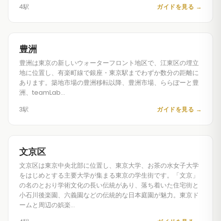
4駅
ガイドを見る
→
豊洲
豊洲は東京の新しいウォーターフロント地区で、江東区の埋立
地に位置し、有楽町線で銀座・東京駅までわずか数分の距離に
あります。築地市場の豊洲移転以降、豊洲市場、ららぽーと豊
洲、teamLab…
3駅
ガイドを見る
→
文京区
文京区は東京中央北部に位置し、東京大学、お茶の水女子大学
をはじめとする主要大学が集まる東京の学生街です。「文京」
の名のとおり学術文化の長い伝統があり、落ち着いた住宅街と
小石川後楽園、六義園などの伝統的な日本庭園が魅力。東京ド
ームと周辺の娯楽…