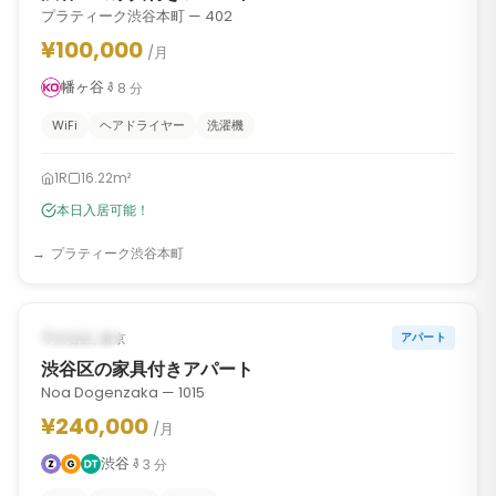
プラティーク渋谷本町 — 402
¥100,000
/月
幡ヶ谷
8
分
WiFi
ヘアドライヤー
洗濯機
1R
16.22m²
本日入居可能！
プラティーク渋谷本町
1
/
10
‹
›
入居可能
渋谷区, 東京
アパート
渋谷区の家具付きアパート
Noa Dogenzaka — 1015
¥240,000
/月
渋谷
3
分