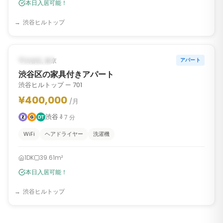
本日入居可能！
渋谷ヒルトップ
1
/
6
‹
›
入居可能
渋谷区, 東京
アパート
渋谷区の家具付きアパート
渋谷ヒルトップ — 701
¥400,000
/月
渋谷
7
分
WiFi
ヘアドライヤー
洗濯機
1DK
39.61m²
本日入居可能！
渋谷ヒルトップ