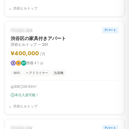
渋谷ヒルトップ
1
/
6
‹
›
入居可能
渋谷区, 東京
アパート
渋谷区の家具付きアパート
渋谷ヒルトップ — 201
¥400,000
/月
渋谷
7
分
WiFi
ヘアドライヤー
洗濯機
1DK
39.61m²
本日入居可能！
渋谷ヒルトップ
1
/
6
‹
›
入居可能
渋谷区, 東京
アパート