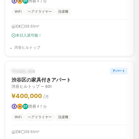
渋谷
7
分
WiFi
ヘアドライヤー
洗濯機
1DK
39.61m²
本日入居可能！
渋谷ヒルトップ
1
/
6
‹
›
入居可能
渋谷区, 東京
アパート
渋谷区の家具付きアパート
渋谷ヒルトップ — 601
¥400,000
/月
渋谷
7
分
WiFi
ヘアドライヤー
洗濯機
1DK
39.61m²