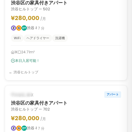
渋谷区の家具付きアパート
渋谷ヒルトップ — 502
¥280,000
/月
渋谷
7
分
WiFi
ヘアドライヤー
洗濯機
1K
24.71m²
本日入居可能！
渋谷ヒルトップ
1
/
6
‹
›
入居可能
渋谷区, 東京
アパート
渋谷区の家具付きアパート
渋谷ヒルトップ — 702
¥280,000
/月
渋谷
7
分