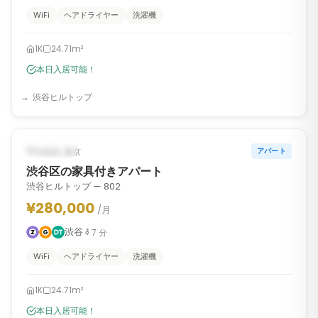
WiFi
ヘアドライヤー
洗濯機
1K
24.71m²
本日入居可能！
渋谷ヒルトップ
1
/
6
‹
›
入居可能
渋谷区, 東京
アパート
渋谷区の家具付きアパート
渋谷ヒルトップ — 802
¥280,000
/月
渋谷
7
分
WiFi
ヘアドライヤー
洗濯機
1K
24.71m²
本日入居可能！