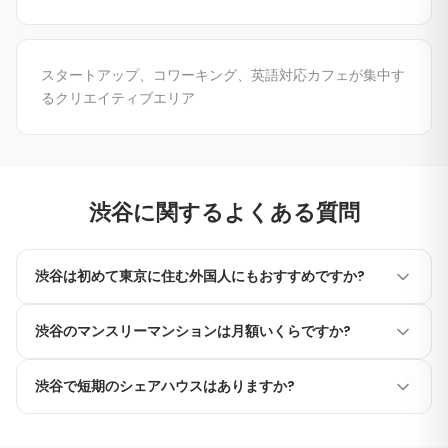
スタートアップ、コワーキング、英語対応カフェが集中す
るクリエイティブエリア
渋谷に関するよくある質問
渋谷は初めて東京に住む外国人にもおすすめですか?
渋谷は東京でも英語対応サービス、国際色豊かな飲食店、外
渋谷のマンスリーマンションは月額いくらですか?
国人向けサービスが集中するエリアです。主要交通の拠点で
もあり、東京全域へのアクセスも抜群です。
家具家電付きのワンルームで月額9万円から、1LDKで13〜22
渋谷で短期のシェアハウスはありますか?
万円が相場です。渋谷駅からの距離や築年数によって変動し
ます。シェアハウスタイプは月額5.5万円から。
はい、モダンリビング東京の渋谷エリアの物件はほとんどが
1ヶ月から利用可能です。家具家電付きで、書類確認後の即