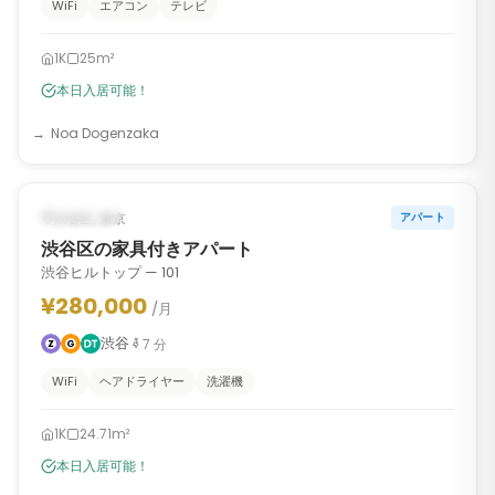
WiFi
エアコン
テレビ
1K
25m²
本日入居可能！
Noa Dogenzaka
1
/
6
‹
›
入居可能
渋谷区, 東京
アパート
渋谷区の家具付きアパート
渋谷ヒルトップ — 101
¥280,000
/月
渋谷
7
分
WiFi
ヘアドライヤー
洗濯機
1K
24.71m²
本日入居可能！