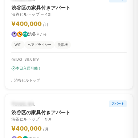
渋谷区の家具付きアパート
渋谷ヒルトップ — 401
¥400,000
/月
渋谷
7
分
WiFi
ヘアドライヤー
洗濯機
1DK
39.61m²
本日入居可能！
渋谷ヒルトップ
1
/
6
‹
›
入居可能
渋谷区, 東京
アパート
渋谷区の家具付きアパート
渋谷ヒルトップ — 501
¥400,000
/月