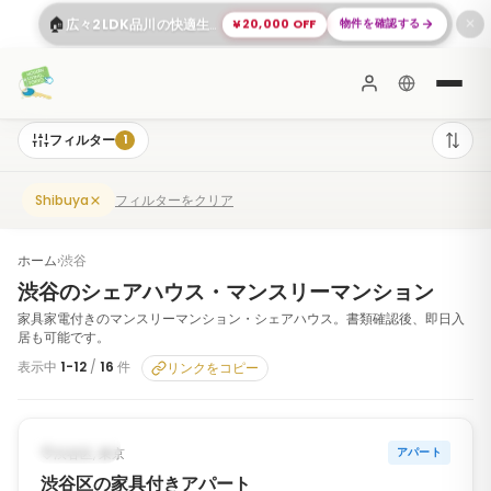
🏠
¥20,000 OFF
物件を確認する
広々2LDK品川の快適生活
✕
フィルター
1
フィルターをクリア
Shibuya
ホーム
›
渋谷
渋谷のシェアハウス・マンスリーマンション
家具家電付きのマンスリーマンション・シェアハウス。書類確認後、即日入
居も可能です。
表示中
1
-
12
/
16
件
リンクをコピー
1
/
6
‹
›
入居可能
渋谷区, 東京
アパート
渋谷区の家具付きアパート