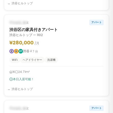
渋谷ヒルトップ
1
/
6
‹
›
入居可能
渋谷区, 東京
アパート
渋谷区の家具付きアパート
渋谷ヒルトップ — 1102
¥280,000
/月
渋谷
7
分
WiFi
ヘアドライヤー
洗濯機
1K
24.71m²
本日入居可能！
渋谷ヒルトップ
1
/
6
‹
›
入居可能
渋谷区, 東京
アパート