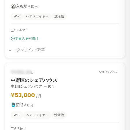
入谷駅
13
分
WiFi
ヘアドライヤー
洗濯機
5.34m²
本日入居可能！
モダンリビング浅草II
1
/
7
‹
›
入居可能
中野区, 東京
シェアハウス
中野区のシェアハウス
中野IIシェアハウス — 104
¥53,000
/月
沼袋
6
分
WiFi
ヘアドライヤー
洗濯機
6.51m²