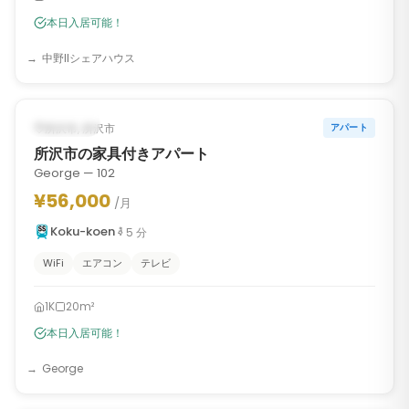
本日入居可能！
中野IIシェアハウス
1
/
10
‹
›
入居可能
所沢市, 所沢市
アパート
所沢市の家具付きアパート
George — 102
¥56,000
/月
Koku-koen
5
分
WiFi
エアコン
テレビ
1K
20m²
本日入居可能！
George
1
/
10