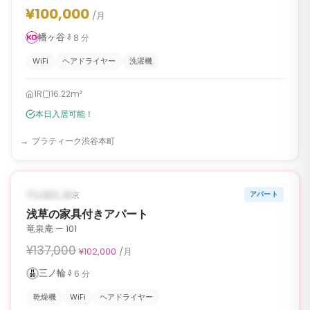
¥100,000
/月
幡ヶ谷
8
分
WiFi
ヘアドライヤー
洗濯機
1R
16.22m²
本日入居可能！
プラティーク渋谷本町
1
/
6
‹
›
¥35,000 OFF
入居可能
台東区, 東京
アパート
90日
浅草の家具付きアパート
竜泉庵 — 101
¥137,000
¥102,000
/月
三ノ輪
6
分
乾燥機
WiFi
ヘアドライヤー