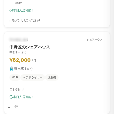
9.35m²
本日入居可能！
モダンリビング浅草I
1
/
9
‹
›
入居可能
中野区, 東京
シェアハウス
中野区のシェアハウス
中野I — 210
¥62,000
/月
野方駅
6
分
WiFi
ヘアドライヤー
洗濯機
8.68m²
本日入居可能！
中野I
1
/
10