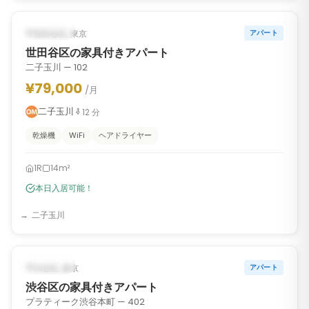
‹
›
入居可能
世田谷区, 東京
アパート
世田谷区の家具付きアパート
二子玉川 — 102
¥79,000
/月
二子玉川
12
分
乾燥機
WiFi
ヘアドライヤー
1R
14m²
本日入居可能！
二子玉川
1
/
6
‹
›
入居可能
渋谷区, 東京
アパート
渋谷区の家具付きアパート
プラティーク渋谷本町 — 402