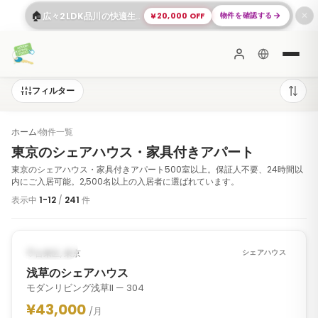
🏠
¥20,000 OFF
物件を確認する
広々2LDK品川の快適生活
✕
フィルター
ホーム
›
物件一覧
東京のシェアハウス・家具付きアパート
東京のシェアハウス・家具付きアパート500室以上。保証人不要、24時間以
内にご入居可能。2,500名以上の入居者に選ばれています。
表示中
1
-
12
/
241
件
1
/
7
‹
›
入居可能
台東区, 東京
シェアハウス
浅草のシェアハウス
モダンリビング浅草II — 304
¥43,000
/月