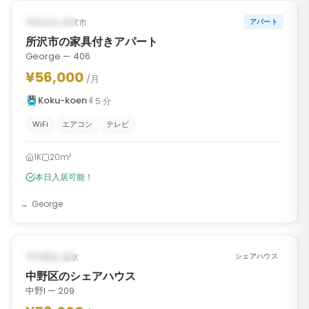
‹
›
入居可能
所沢市, 所沢市
アパート
所沢市の家具付きアパート
George — 406
¥56,000
/月
Koku-koen
5
分
WiFi
エアコン
テレビ
1K
20m²
本日入居可能！
George
1
/
8
‹
›
入居可能
中野区, 東京
シェアハウス
中野区のシェアハウス
中野I — 209