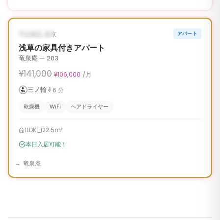
1
/
6
‹
›
¥35,000 OFF
入居可能
台東区, 東京
アパート
90日
浅草の家具付きアパート
竜泉庵 — 203
¥141,000
¥106,000
/月
三ノ輪
6
分
乾燥機
WiFi
ヘアドライヤー
1LDK
22.5m²
本日入居可能！
竜泉庵