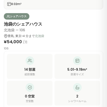
8.02m²
シェアハウス
池袋のシェアハウス
北池袋 — 106
豊島
,
東京
•
4
分
まで
北池袋
¥54,000
/月
106
14
部屋
5.01-9.19m²
総部屋数
部屋サイズ
0
空室
2
空室数
シャワールーム