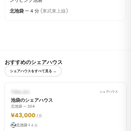
ンリビング池袋
北池袋
—
4
分
(
東武東上線
)
おすすめのシェアハウス
シェアハウスをすべて見る
→
1
/
10
‹
›
2026年10月23日から（予定）
豊島, 東京
シェアハウス
池袋のシェアハウス
北池袋 — 204
¥43,000
/月
北池袋
4
分