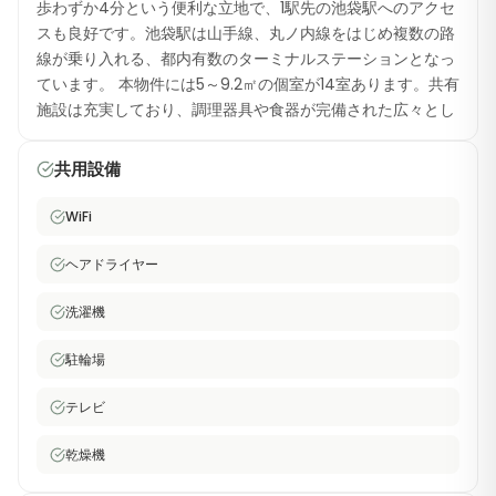
歩わずか4分という便利な立地で、1駅先の池袋駅へのアクセ
スも良好です。池袋駅は山手線、丸ノ内線をはじめ複数の路
線が乗り入れる、都内有数のターミナルステーションとなっ
ています。 本物件には5～9.2㎡の個室が14室あります。共有
施設は充実しており、調理器具や食器が完備された広々とし
たキッチン、リビングダイニングに設置されたテレビ、無料
で利用できるビジネスセンター（プリント・スキャン・コピ
共用設備
ー機能付き）、洗濯機・乾燥機、ドライヤー、高速WiFiなど
をご利用いただけます。また、自転車置き場も完備していま
WiFi
す。 池袋は、大型百貨店から隠れた名店の居酒屋まで、食
事・買い物・娯楽の選択肢が豊富なエリアです。このシェア
ヘアドライヤー
ハウスなら、そうした利便性を享受しながら、豊島区で手ご
ろな価格の快適な生活を実現できます。都内での充実した暮
洗濯機
らしを求める外国人居住者の皆様にとって、理想的な選択肢
駐輪場
となるでしょう。
テレビ
乾燥機