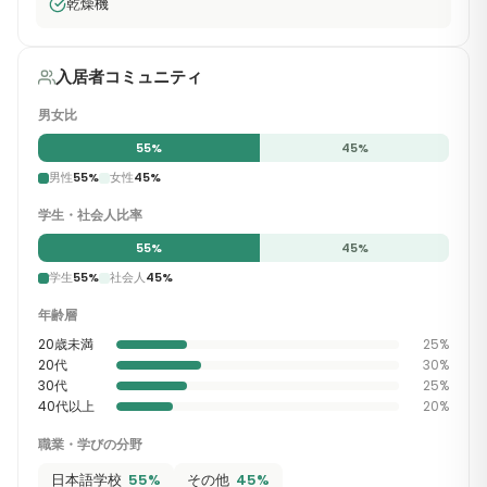
乾燥機
入居者コミュニティ
男女比
55
%
45
%
男性
55
%
女性
45
%
学生・社会人比率
55
%
45
%
学生
55
%
社会人
45
%
年齢層
20歳未満
25
%
20代
30
%
30代
25
%
40代以上
20
%
職業・学びの分野
日本語学校
55
%
その他
45
%