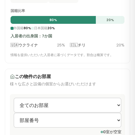
国籍比率
80
%
20
%
外国籍
80
%
日本国籍
20
%
入居者の出身国：7か国
🇺🇦
ウクライナ
25
%
🇨🇱
チリ
20
%
情報を提供いただいた入居者に基づくデータです。割合は概算です。
この物件のお部屋
様々な広さと設備の個室からお選びいただけます
0
室が空室