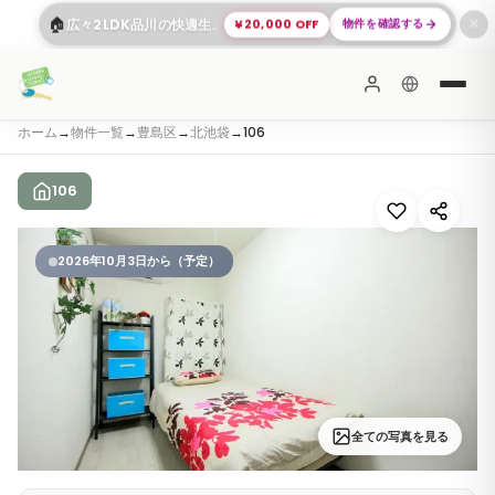
🏠
¥20,000 OFF
物件を確認する
広々2LDK品川の快適生活
✕
ホーム
→
物件一覧
→
豊島区
→
北池袋
→
106
106
2026年10月3日から（予定）
全ての写真を見る