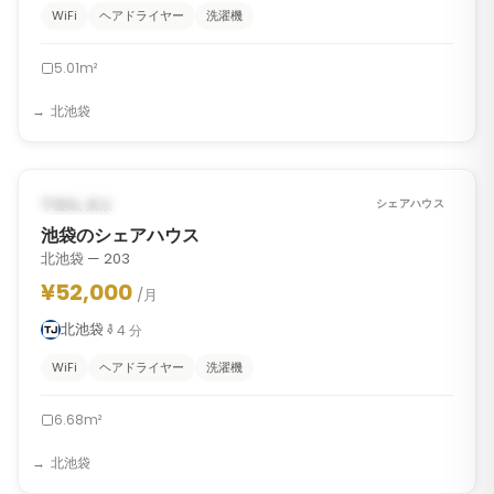
WiFi
ヘアドライヤー
洗濯機
5.01m²
北池袋
1
/
8
‹
›
2026年10月15日から（予定）
豊島, 東京
シェアハウス
池袋のシェアハウス
北池袋 — 203
¥52,000
/月
北池袋
4
分
WiFi
ヘアドライヤー
洗濯機
6.68m²
北池袋