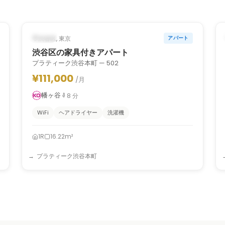
1
/
6
‹
›
入居中
渋谷区, 東京
アパート
渋谷区の家具付きアパート
プラティーク渋谷本町 — 502
¥111,000
/月
幡ヶ谷
8
分
WiFi
ヘアドライヤー
洗濯機
1R
16.22m²
プラティーク渋谷本町