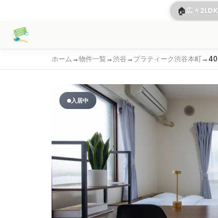
🏠
広々2LD
ホーム
→
物件一覧
→
渋谷
→
プラティーク渋谷本町
→
40
入居中