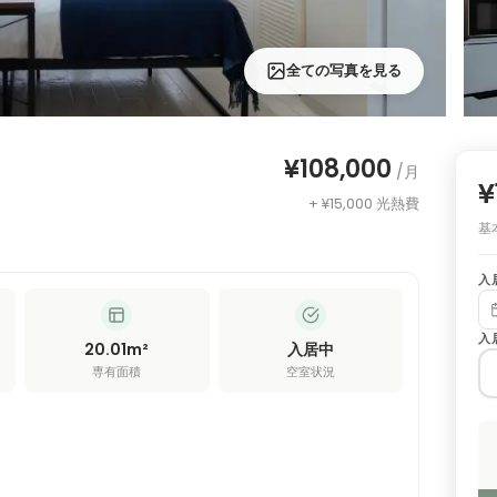
全ての写真を見る
¥108,000
/月
¥
+ ¥15,000 光熱費
基
入
入
20.01
m²
入居中
専有面積
空室状況