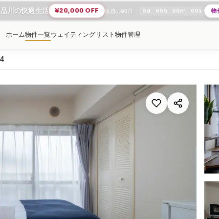
K品川の快適生活
¥20,000 OFF
0
d
00
h
00
m
00
s
物
最初の90日
ホーム
物件一覧
ウェイティングリスト
物件管理
4