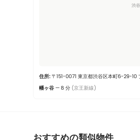
渋
住所
:
〒151-0071 東京都渋谷区本町6-29-
幡ヶ谷
—
8
分
(
京王新線
)
おすすめの類似物件