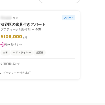
1
/
6
‹
›
入居中
渋谷区, 東京
アパート
渋谷区の家具付きアパート
プラティーク渋谷本町 — 405
¥108,000
/月
幡ヶ谷
8
分
WiFi
ヘアドライヤー
洗濯機
1R
16.22m²
プラティーク渋谷本町