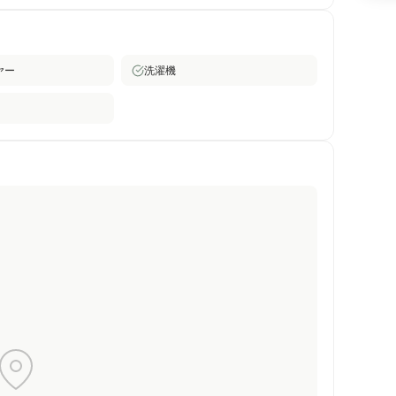
実用的で快適な通勤・通学環境を重視する国際派ビジネ
ヤー
洗濯機