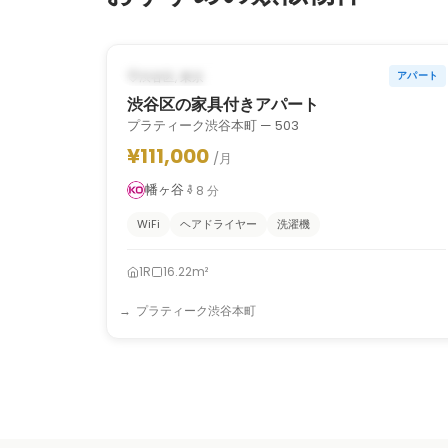
1
/
2
‹
›
2026年10月1日から（予定）
渋谷区, 東京
アパート
渋谷区の家具付きアパート
プラティーク渋谷本町 — 503
¥111,000
/月
幡ヶ谷
8
分
WiFi
ヘアドライヤー
洗濯機
1R
16.22m²
プラティーク渋谷本町