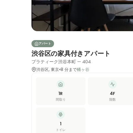
アパート
渋谷区の家具付きアパート
プラティーク渋谷本町 — 404
渋谷区
,
東京
•
8
分
まで
幡ヶ谷
1R
4
F
間取り
階数
1
トイレ