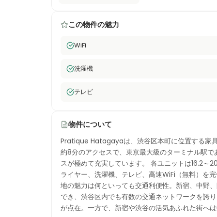
この物件の魅力
WiFi
洗濯機
テレビ
物件について
Pratique Hatagayaは、渋谷区本町に位
約8分のアクセスで、東京最大級のターミナル駅で
スが極めて充実しています。 各ユニットは16.2～
ライヤー、洗濯機、テレビ、高速WiFi（無料）を
地の魅力は何といっても交通利便性。新宿、中野、
でき、渋谷区内でも有数の交通ネットワークを誇り
が点在。一方で、新宿や渋谷の活気あふれた街へは数分でア