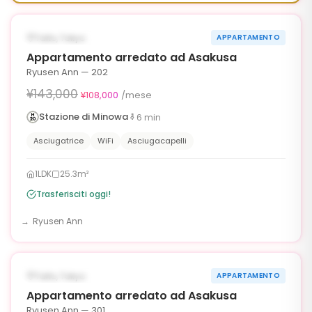
‹
›
¥35,000 OFF
DISPONIBILE ORA
Taito, Tokyo
APPARTAMENTO
90g
Appartamento arredato ad Asakusa
Ryusen Ann — 202
¥143,000
¥108,000
/mese
Stazione di Minowa
6
min
Asciugatrice
WiFi
Asciugacapelli
1LDK
25.3m²
Trasferisciti oggi!
Ryusen Ann
1
/
6
‹
›
¥35,000 OFF
DISPONIBILE ORA
Taito, Tokyo
APPARTAMENTO
90g
Appartamento arredato ad Asakusa
Ryusen Ann — 301