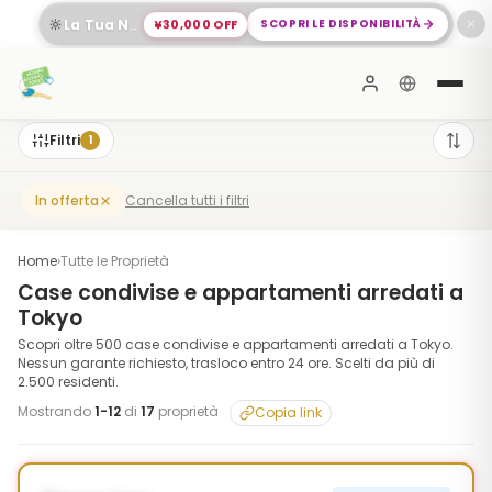
🔆
¥30,000 OFF
SCOPRI LE DISPONIBILITÀ
La Tua Nuova Vita a Meguro Ti Aspetta
✕
Filtri
1
Cancella tutti i filtri
In offerta
Home
›
Tutte le Proprietà
Case condivise e appartamenti arredati a
Tokyo
Scopri oltre 500 case condivise e appartamenti arredati a Tokyo.
Nessun garante richiesto, trasloco entro 24 ore. Scelti da più di
2.500 residenti.
Mostrando
1
-
12
di
17
proprietà
Copia link
1
/
10
‹
›
¥30,000 OFF