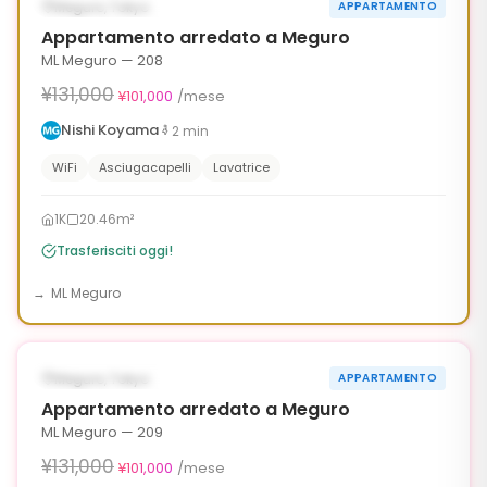
DISPONIBILE ORA
Meguro, Tokyo
APPARTAMENTO
30g
Appartamento arredato a Meguro
ML Meguro — 208
¥131,000
¥101,000
/mese
Nishi Koyama
2
min
WiFi
Asciugacapelli
Lavatrice
1K
20.46m²
Trasferisciti oggi!
ML Meguro
1
/
10
‹
›
¥30,000 OFF
DISPONIBILE ORA
Meguro, Tokyo
APPARTAMENTO
30g
Appartamento arredato a Meguro
ML Meguro — 209
¥131,000
¥101,000
/mese