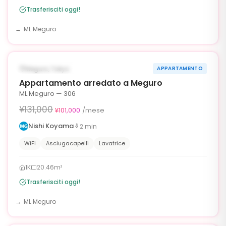
Trasferisciti oggi!
ML Meguro
1
/
10
‹
›
¥30,000 OFF
DISPONIBILE ORA
Meguro, Tokyo
APPARTAMENTO
30g
Appartamento arredato a Meguro
ML Meguro — 306
¥131,000
¥101,000
/mese
Nishi Koyama
2
min
WiFi
Asciugacapelli
Lavatrice
1K
20.46m²
Trasferisciti oggi!
ML Meguro
1
/
10
‹
›