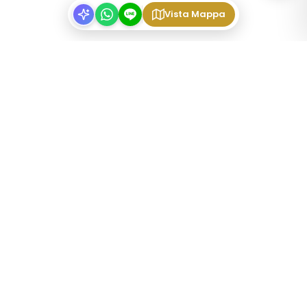
Vista Mappa
TIPI DI IMMOBILI
Appartamenti arredati Tokyo
Share Houses Tokyo
Mansioni settimanali Tokyo
Share house per studenti
Share house per coppie
Share house per stranieri
QUARTIERI
Shinjuku