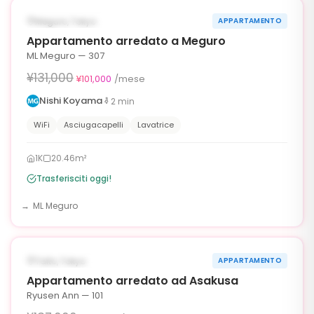
¥30,000 OFF
DISPONIBILE ORA
Meguro, Tokyo
APPARTAMENTO
30g
Appartamento arredato a Meguro
ML Meguro — 307
¥131,000
¥101,000
/mese
Nishi Koyama
2
min
WiFi
Asciugacapelli
Lavatrice
1K
20.46m²
Trasferisciti oggi!
ML Meguro
1
/
6
‹
›
¥35,000 OFF
DISPONIBILE ORA
Taito, Tokyo
APPARTAMENTO
90g
Appartamento arredato ad Asakusa
Ryusen Ann — 101