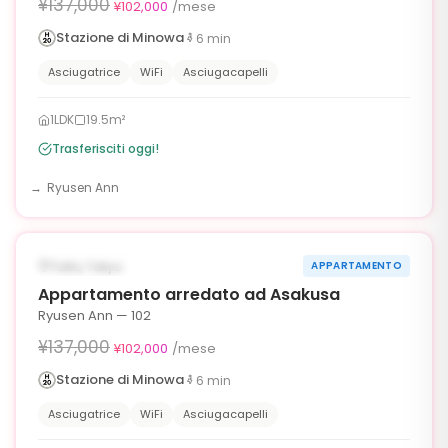
¥137,000
¥102,000
/mese
Stazione di Minowa
6
min
Asciugatrice
WiFi
Asciugacapelli
1LDK
19.5m²
Trasferisciti oggi!
Ryusen Ann
1
/
6
‹
›
¥35,000 OFF
DISPONIBILE ORA
Taito, Tokyo
APPARTAMENTO
90g
Appartamento arredato ad Asakusa
Ryusen Ann — 102
¥137,000
¥102,000
/mese
Stazione di Minowa
6
min
Asciugatrice
WiFi
Asciugacapelli