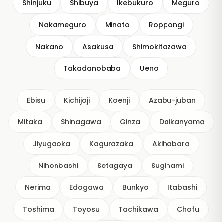
Shinjuku
Shibuya
Ikebukuro
Meguro
Nakameguro
Minato
Roppongi
Nakano
Asakusa
Shimokitazawa
Takadanobaba
Ueno
Ebisu
Kichijoji
Koenji
Azabu-juban
Mitaka
Shinagawa
Ginza
Daikanyama
Jiyugaoka
Kagurazaka
Akihabara
Nihonbashi
Setagaya
Suginami
Nerima
Edogawa
Bunkyo
Itabashi
Toshima
Toyosu
Tachikawa
Chofu