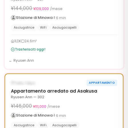
¥144,000
¥109,000
/mese
Stazione di Minowa
6
min
Asciugatrice
WiFi
Asciugacapelli
1LDK
24.6m²
Trasferisciti oggi!
Ryusen Ann
1
/
6
‹
›
¥35,000 OFF
DISPONIBILE ORA
Taito, Tokyo
APPARTAMENTO
90g
Appartamento arredato ad Asakusa
Ryusen Ann — 302
¥146,000
¥111,000
/mese
Stazione di Minowa
6
min
Asciugatrice
WiFi
Asciugacapelli