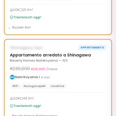
1LDK
25.3m²
Trasferisciti oggi!
Ryusen Ann
1
/
7
‹
›
¥20,000 OFF
DISPONIBILE ORA
Shinagawa, Tokyo
APPARTAMENTO
90g
Appartamento arredato a Shinagawa
Beverly Homes Nishikoyama — 103
¥230,000
¥210,000
/mese
Nishi Koyama
4
min
WiFi
Asciugacapelli
Lavatrice
2LDK
48.3m²
Trasferisciti oggi!
Beverly Homes Nishikoyama