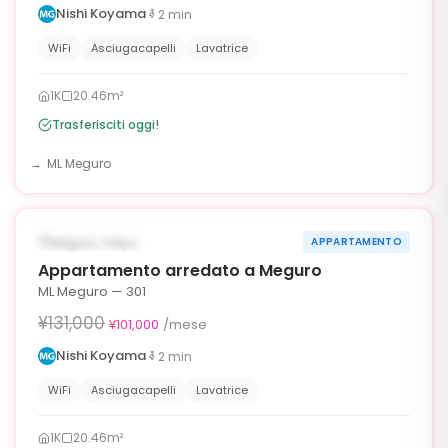
Nishi Koyama
2
min
WiFi
Asciugacapelli
Lavatrice
1K
20.46m²
Trasferisciti oggi!
ML Meguro
1
/
10
‹
›
¥30,000 OFF
DISPONIBILE ORA
Meguro, Tokyo
APPARTAMENTO
30g
Appartamento arredato a Meguro
ML Meguro — 301
¥131,000
¥101,000
/mese
Nishi Koyama
2
min
WiFi
Asciugacapelli
Lavatrice
1K
20.46m²