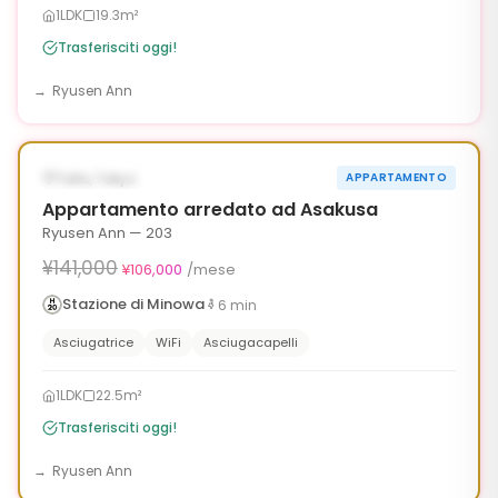
1LDK
19.3m²
Trasferisciti oggi!
Ryusen Ann
1
/
6
‹
›
¥35,000 OFF
DISPONIBILE ORA
Taito, Tokyo
APPARTAMENTO
90g
Appartamento arredato ad Asakusa
Ryusen Ann — 203
¥141,000
¥106,000
/mese
Stazione di Minowa
6
min
Asciugatrice
WiFi
Asciugacapelli
1LDK
22.5m²
Trasferisciti oggi!
Ryusen Ann
1
/
6